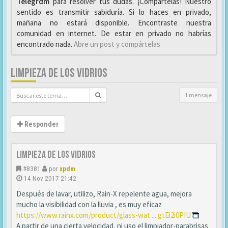
Telegrαm
para resolver tus dudas. ¡Compártelas! Nuestro
sentido es transmitir sabiduría. Si lo haces en privado,
mañana no estará disponible. Encontraste nuestra
comunidad en internet. De estar en privado no habrías
encontrado nada.
Abre un post y compártelas
LIMPIEZA DE LOS VIDRIOS
1 mensaje
Responder
Limpieza de los vidrios
#8381
por
xpdm
14 Nov 2017 21:42
Después de lavar, utilizo, Rain-X repelente agua, mejora
mucho la visibilidad con la lluvia , es muy eficaz
https://www.rainx.com/product/glass-wat ... gtEi2i0PIU
A partir de una cierta velocidad, ni uso el limpiador-parabrisas