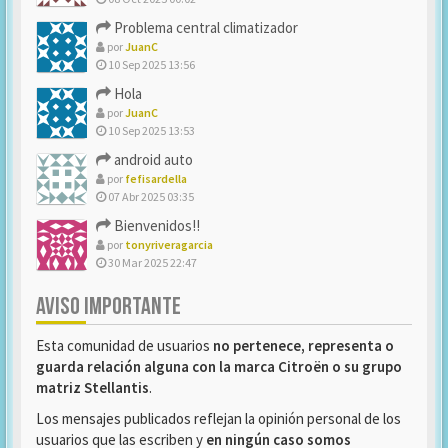
Problema central climatizador
por
JuanC
10 Sep 2025 13:56
Hola
por
JuanC
10 Sep 2025 13:53
android auto
por
fefisardella
07 Abr 2025 03:35
Bienvenidos!!
por
tonyriveragarcia
30 Mar 2025 22:47
AVISO IMPORTANTE
Esta comunidad de usuarios
no pertenece, representa o
guarda relación alguna con la marca Citroën o su grupo
matriz Stellantis
.
Los mensajes publicados reflejan la opinión personal de los
usuarios que las escriben y
en ningún caso somos