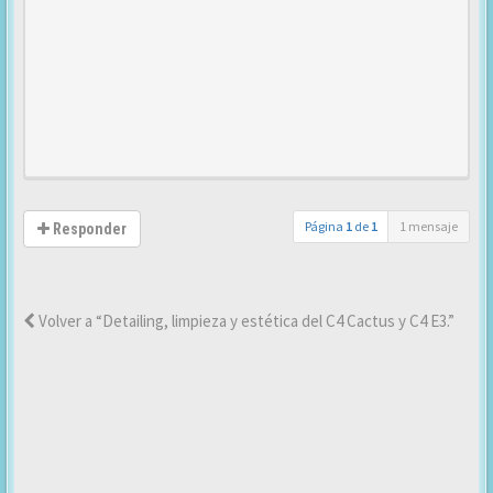
Página
1
de
1
1 mensaje
Responder
Volver a “Detailing, limpieza y estética del C4 Cactus y C4 E3.”