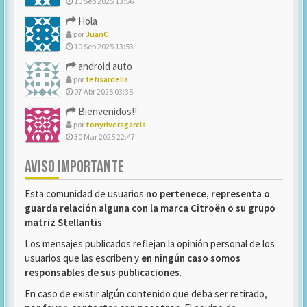
10 Sep 2025 13:56
Hola
por
JuanC
10 Sep 2025 13:53
android auto
por
fefisardella
07 Abr 2025 03:35
Bienvenidos!!
por
tonyriveragarcia
30 Mar 2025 22:47
AVISO IMPORTANTE
Esta comunidad de usuarios
no pertenece, representa o
guarda relación alguna con la marca Citroën o su grupo
matriz Stellantis
.
Los mensajes publicados reflejan la opinión personal de los
usuarios que las escriben y
en ningún caso somos
responsables de sus publicaciones
.
En caso de existir algún contenido que deba ser retirado,