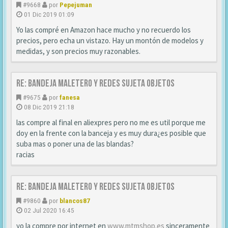
#9668
por
Pepejuman
01 Dic 2019 01:09
Yo las compré en Amazon hace mucho y no recuerdo los
precios, pero echa un vistazo. Hay un montón de modelos y
medidas, y son precios muy razonables.
Re: Bandeja maletero y redes sujeta objetos
#9675
por
fanesa
08 Dic 2019 21:18
las compre al final en aliexpres pero no me es util porque me
doy en la frente con la banceja y es muy dura¿es posible que
suba mas o poner una de las blandas?
racias
Re: Bandeja maletero y redes sujeta objetos
#9860
por
blancos87
02 Jul 2020 16:45
yo la compre por internet en
www.mtmshop.es
sinceramente