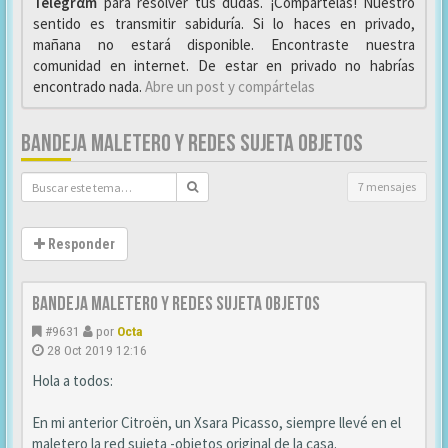
Telegrαm
para resolver tus dudas. ¡Compártelas! Nuestro
sentido es transmitir sabiduría. Si lo haces en privado,
mañana no estará disponible. Encontraste nuestra
comunidad en internet. De estar en privado no habrías
encontrado nada.
Abre un post y compártelas
BANDEJA MALETERO Y REDES SUJETA OBJETOS
7 mensajes
Responder
Bandeja maletero y redes sujeta objetos
#9631
por
Octa
28 Oct 2019 12:16
Hola a todos:
En mi anterior Citroën, un Xsara Picasso, siempre llevé en el
maletero la red sujeta -objetos original de la casa.