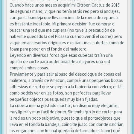
Cuando hace unos meses adquirí mi Citroen Cactus de 2015
de segunda mano, vi que no tenía atrás red pero si anclajes,
aunque la bandeja que lleva encima de la rueda de repuesto
es bastante inestable. Mi primera decisión fue comprar o
buscar una red que me cupiera ( no tuve la precaución de
haberme quedado la del Picasso cuando vendí el coche) pero
vi que en accesorios originales existían unas cubetas como de
foam para poner en el fondo del maletero.
Leyendo en diversos foros que esas cubetas traían una
opción de corte para poder añadirle a mayores una red
compré ambas cosas.
Previamente y para salir al paso del descoloque de cosas del
maletero, a través de Amazon, compré unas pequeñas bolsas
adhesivas de red que se pegan a la tapicería con velcro; estás
como podéis ver en las fotos, son perfectas para llevar
pequeños objetos pues queda muy bien fijadas.
La cubeta me ha gustado mucho ; un diseño muy elegante,
muy ligera y muy fácil de poner. Sin embargo lo de cortar para
la red es un poco subjetivo, puesto que el portaobjetos que
lleva en el fondo la bandeja, coincide justo con donde saldrían
los enganches con lo cual quedaría deformado el foam ( qué