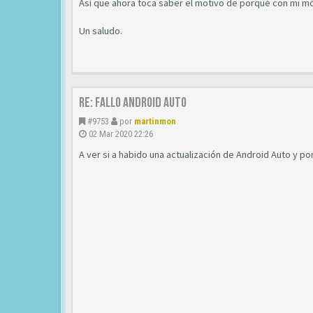
Así que ahora toca saber el motivo de porqué con mi móv
Un saludo.
Re: Fallo Android auto
#9753
por
martinmon
02 Mar 2020 22:26
A ver si a habido una actualización de Android Auto y por 