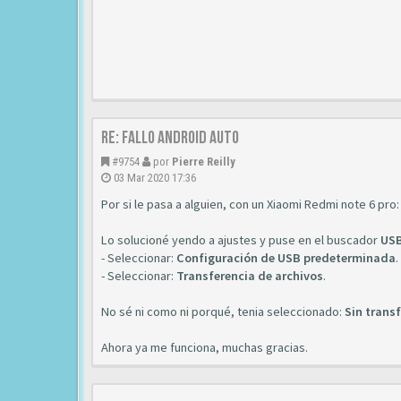
Re: Fallo Android auto
#9754
por
Pierre Reilly
03 Mar 2020 17:36
Por si le pasa a alguien, con un Xiaomi Redmi note 6 pro:
Lo solucioné yendo a ajustes y puse en el buscador
US
- Seleccionar:
Configuración de USB predeterminada
.
- Seleccionar:
Transferencia de archivos
.
No sé ni como ni porqué, tenia seleccionado:
Sin trans
Ahora ya me funciona, muchas gracias.