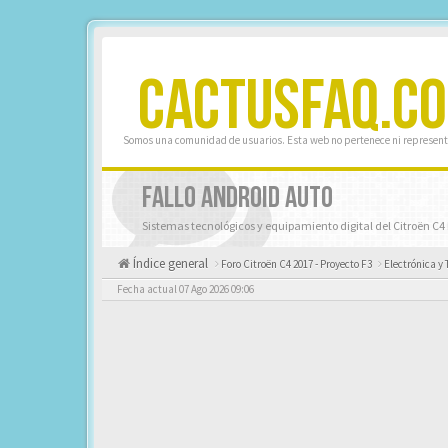
CACTUSFAQ.C
Somos una comunidad de usuarios. Esta web no pertenece ni represent
FALLO ANDROID AUTO
Sistemas tecnológicos y equipamiento digital del Citroën C4 
Índice general
Foro Citroën C4 2017 - Proyecto F3
Electrónica y 
Fecha actual 07 Ago 2026 09:06