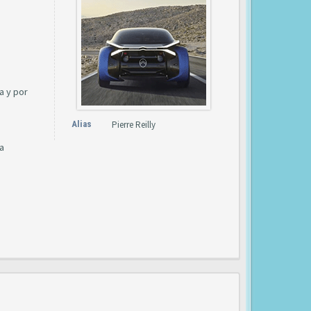
a y por
Alias
Pierre Reilly
a