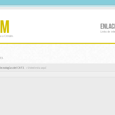
OM
ENLAC
Links de int
a a Citroën.
F3.
Tecnologías del C4 F3.
« Usted esta aquí