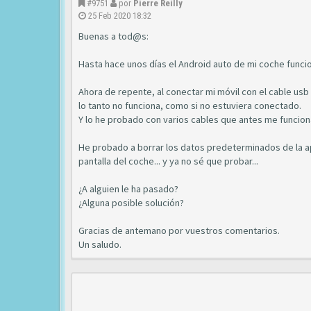
#9751
por
Pierre Reilly
25 Feb 2020 18:32
Buenas a tod@s:
Hasta hace unos días el Android auto de mi coche func
Ahora de repente, al conectar mi móvil con el cable usb 
lo tanto no funciona, como si no estuviera conectado.
Y lo he probado con varios cables que antes me funcion
He probado a borrar los datos predeterminados de la apl
pantalla del coche... y ya no sé que probar...
¿A alguien le ha pasado?
¿Alguna posible solución?
Gracias de antemano por vuestros comentarios.
Un saludo.