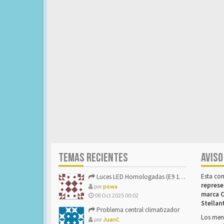
TEMAS RECIENTES
AVISO
Esta co
Luces LED Homologadas (E9 16785)
represe
por
powa
marca C
08 Oct 2025 00:02
Stellan
Problema central climatizador
Los mens
por
JuanC