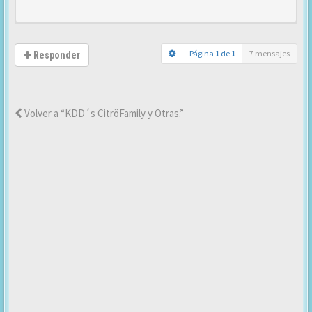
Página
1
de
1
7 mensajes
Responder
Volver a “KDD´s CitröFamily y Otras.”