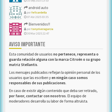
10 Sep 2025 13:53
android auto
por
fefisardella
07 Abr 2025 03:35
Bienvenidos!!
por
tonyriveragarcia
30 Mar 2025 22:47
AVISO IMPORTANTE
Esta comunidad de usuarios
no pertenece, representa o
guarda relación alguna con la marca Citroën o su grupo
matriz Stellantis
.
Los mensajes publicados reflejan la opinión personal de los
usuarios que las escriben y
en ningún caso somos
responsables de sus publicaciones
.
En caso de existir algún contenido que deba ser retirado,
por favor, contactar con nosotros
. El equipo de
moderadores desarrolla su labor de forma altruista.