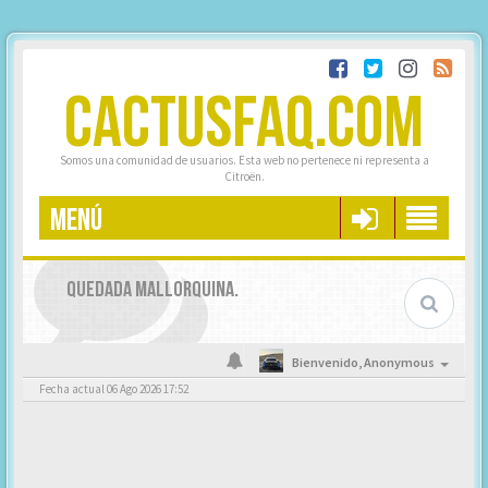
CACTUSFAQ.COM
Somos una comunidad de usuarios. Esta web no pertenece ni representa a
Citroën.
MENÚ
QUEDADA MALLORQUINA.
Bienvenido,
Anonymous
Fecha actual 06 Ago 2026 17:52