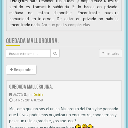
Telegrαm
para resolver tus dudas. ¡Compártelas! Nuestro
sentido es transmitir sabiduría. Si lo haces en privado,
mañana no estará disponible. Encontraste nuestra
comunidad en internet. De estar en privado no habrías
encontrado nada.
Abre un post y compártelas
QUEDADA MALLORQUINA.
7 mensajes
Responder
Quedada Mallorquina.
#6773
por
Osiris
04 Nov 2016 07:58
Me temo que no soy el unico Mallorquin del foro y he pensado
que tal vez podriamos organizar un encuentro, conocernos y
pasar un rato agradable, ¿os apetece?.
Animaros, creo que podria estar bien
.