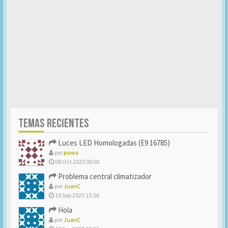
TEMAS RECIENTES
Luces LED Homologadas (E9 16785)
por
powa
08 Oct 2025 00:02
Problema central climatizador
por
JuanC
10 Sep 2025 13:56
Hola
por
JuanC