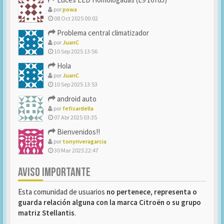
por
powa
08 Oct 2025 00:02
Problema central climatizador
por
JuanC
10 Sep 2025 13:56
Hola
por
JuanC
10 Sep 2025 13:53
android auto
por
fefisardella
07 Abr 2025 03:35
Bienvenidos!!
por
tonyriveragarcia
30 Mar 2025 22:47
AVISO IMPORTANTE
Esta comunidad de usuarios
no pertenece, representa o
guarda relación alguna con la marca Citroën o su grupo
matriz Stellantis
.