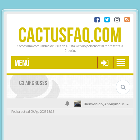
CACTUSFAQ.COM
Somos una comunidad de usuarios. Esta web no pertenece ni representa a
Citroën.
MENÚ
C3 AIRCROSSS
Bienvenido,
Anonymous
Fecha actual 09 Ago 2026 13:15