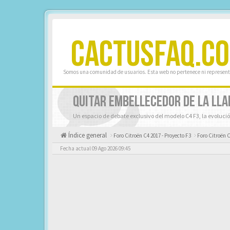
CACTUSFAQ.C
Somos una comunidad de usuarios. Esta web no pertenece ni represent
QUITAR EMBELLECEDOR DE LA LL
Un espacio de debate exclusivo del modelo C4 F3, la evolució
Índice general
Foro Citroën C4 2017 - Proyecto F3
Foro Citroën 
Fecha actual 09 Ago 2026 09:45