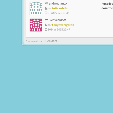
android auto
nosotr
desarrol
por
fefisardella
07 Abr 2025 03:35
Bienvenidos!!
por
tonyriveragarcia
30 Mar 2025 22:47
Funcionando con phpBB -