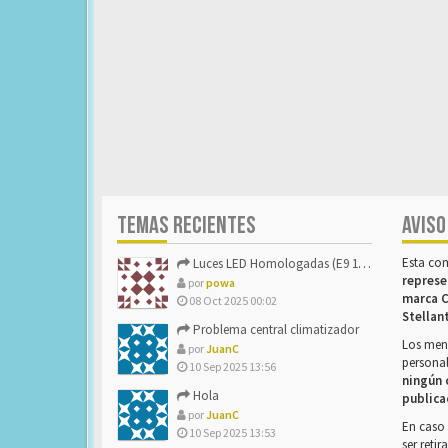
TEMAS RECIENTES
AVISO
Esta co
Luces LED Homologadas (E9 16785)
represe
por
powa
marca C
08 Oct 2025 00:02
Stellan
Problema central climatizador
Los mens
por
JuanC
personal
10 Sep 2025 13:56
ningún 
Hola
publica
por
JuanC
En caso 
10 Sep 2025 13:53
ser reti