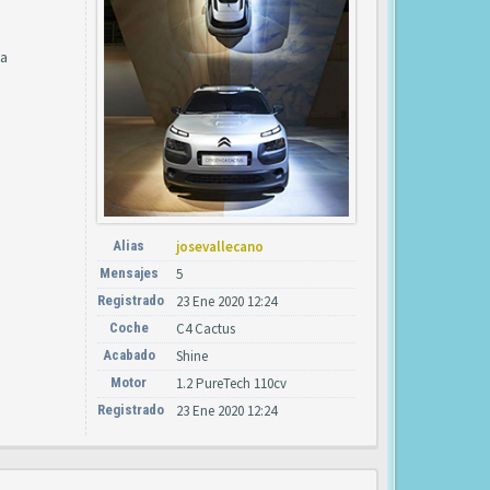
ra
Alias
josevallecano
Mensajes
5
Registrado
23 Ene 2020 12:24
Coche
C4 Cactus
Acabado
Shine
Motor
1.2 PureTech 110cv
Registrado
23 Ene 2020 12:24