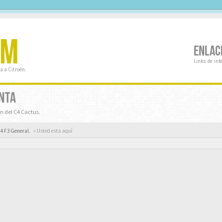
OM
ENLAC
Links de int
a a Citroën.
ANTA
n del C4 Cactus.
C4 F3 General.
« Usted esta aquí