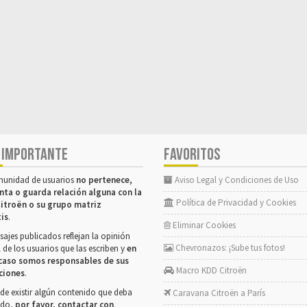
 IMPORTANTE
FAVORITOS
munidad de usuarios
no pertenece,
Aviso Legal y Condiciones de Uso
nta o guarda relación alguna con la
Política de Privacidad y Cookies
itroën o su grupo matriz
tis
.
Eliminar Cookies
ajes publicados reflejan la opinión
Chevronazos: ¡Sube tus fotos!
 de los usuarios que las escriben y
en
caso somos responsables de sus
Macro KDD Citroën
ciones
.
de existir algún contenido que deba
Caravana Citroën a París
rado,
por favor, contactar con