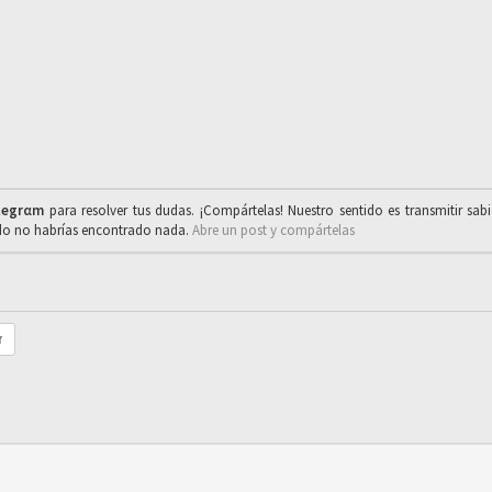
legrαm
para resolver tus dudas. ¡Compártelas! Nuestro sentido es transmitir sab
ado no habrías encontrado nada.
Abre un post y compártelas
r