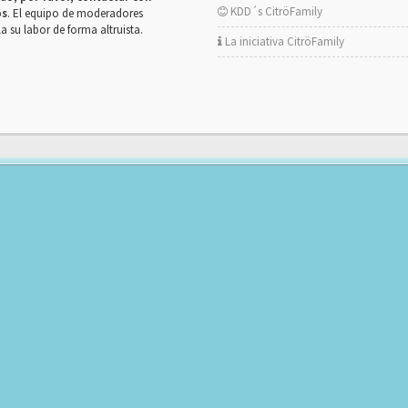
KDD´s CitröFamily
os
. El equipo de moderadores
la su labor de forma altruista.
La iniciativa CitröFamily