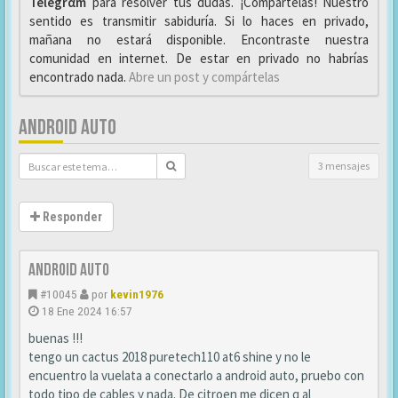
Telegrαm
para resolver tus dudas. ¡Compártelas! Nuestro
sentido es transmitir sabiduría. Si lo haces en privado,
mañana no estará disponible. Encontraste nuestra
comunidad en internet. De estar en privado no habrías
encontrado nada.
Abre un post y compártelas
ANDROID AUTO
3 mensajes
Responder
android auto
#10045
por
kevin1976
18 Ene 2024 16:57
buenas !!!
tengo un cactus 2018 puretech110 at6 shine y no le
encuentro la vuelata a conectarlo a android auto, pruebo con
todo tipo de cables y nada. De citroen me dicen q al