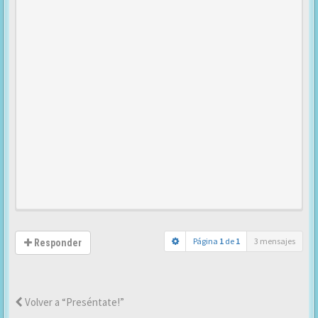
Página
1
de
1
3 mensajes
Responder
Volver a “Preséntate!”