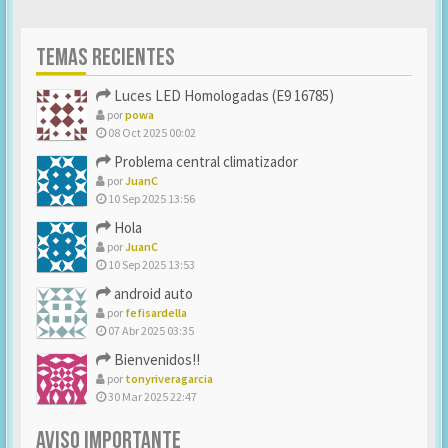
TEMAS RECIENTES
Luces LED Homologadas (E9 16785)
por
powa
08 Oct 2025 00:02
Problema central climatizador
por
JuanC
10 Sep 2025 13:56
Hola
por
JuanC
10 Sep 2025 13:53
android auto
por
fefisardella
07 Abr 2025 03:35
Bienvenidos!!
por
tonyriveragarcia
30 Mar 2025 22:47
AVISO IMPORTANTE