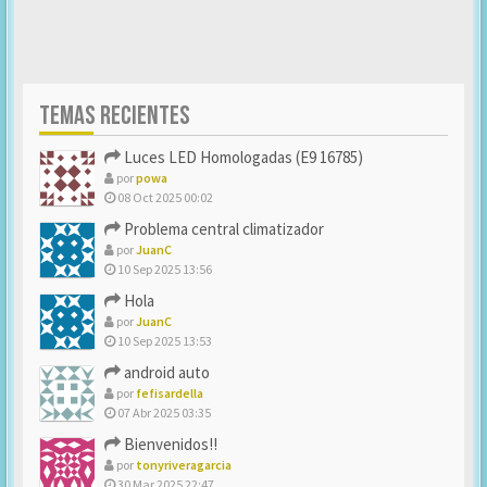
TEMAS RECIENTES
Luces LED Homologadas (E9 16785)
por
powa
08 Oct 2025 00:02
Problema central climatizador
por
JuanC
10 Sep 2025 13:56
Hola
por
JuanC
10 Sep 2025 13:53
android auto
por
fefisardella
07 Abr 2025 03:35
Bienvenidos!!
por
tonyriveragarcia
30 Mar 2025 22:47