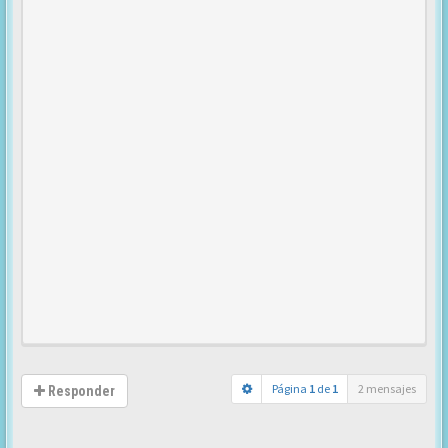
Página
1
de
1
2 mensajes
Responder