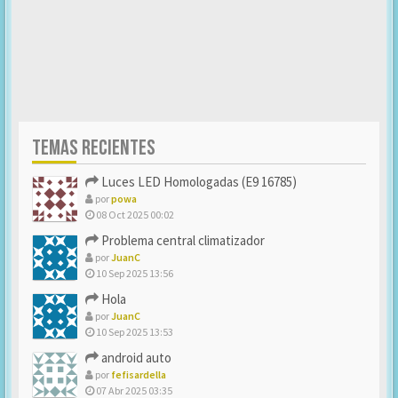
TEMAS RECIENTES
Luces LED Homologadas (E9 16785)
por
powa
08 Oct 2025 00:02
Problema central climatizador
por
JuanC
10 Sep 2025 13:56
Hola
por
JuanC
10 Sep 2025 13:53
android auto
por
fefisardella
07 Abr 2025 03:35