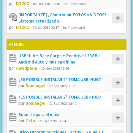
por
DT20C
-
06 Oct 2018 16:10
- In:
Preséntate!
[IMPORTANTE] ¿Cómo subir FOTOS y VÍDEOS?:
Sistema actualizado.
por
DT20C
-
30 Jul 2018 22:17
- In:
Preséntate!
FORO
USB Hub + Base Carga + Pendrive 128GB=
Android Auto y música offline
por
davidperla
-
10 Nov 2018 19:46
¿ES POSIBLE INSTALAR 2° TOMA USB-HUB?
por
Boniangel
-
02 Sep 2022 11:29
¿ES POSIBLE INSTALAR 2° TOMA USB-HUB?
por
Boniangel
-
01 Sep 2022 18:42
Soporte para el móvil
por
Octa
-
28 Oct 2019 14:04
Brico tutorial revisiones Cactus 1.6 BlueHDI