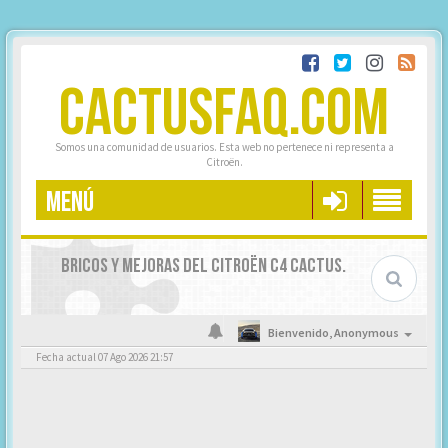
CACTUSFAQ.COM
Somos una comunidad de usuarios. Esta web no pertenece ni representa a
Citroën.
MENÚ
BRICOS Y MEJORAS DEL CITROËN C4 CACTUS.
Bienvenido,
Anonymous
Fecha actual 07 Ago 2026 21:57