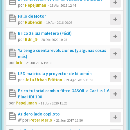
por
Pepejuman
-
18 Abr 2018 12:44
Fallo de Motor
por
Rubencin
-
19 Abr 2016 00:08
Brico 2a luz maletero (Fácil)
por
Bdn_9
-
28 Dic 2020 10:25
Ya tengo cuentarevoluciones (y algunas cosas
más)
por
brb
-
25 Jul 2016 19:30
LED matricula y proyector de bi-xenón
por
Jota.Urban.Edition
-
21 Ago 2015 11:59
Brico tutorial cambio filtro GASOIL a Cactus 1.6
Blue HDI 100
por
Pepejuman
-
11 Jun 2020 11:26
Asidero lado copiloto
por
Peter Merlo
-
21 Jun 2017 16:56