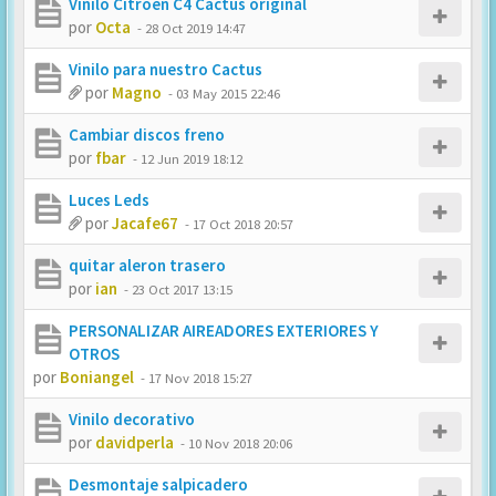
Vinilo Citroen C4 Cactus original
por
Octa
-
28 Oct 2019 14:47
Vinilo para nuestro Cactus
por
Magno
-
03 May 2015 22:46
Cambiar discos freno
por
fbar
-
12 Jun 2019 18:12
Luces Leds
por
Jacafe67
-
17 Oct 2018 20:57
quitar aleron trasero
por
ian
-
23 Oct 2017 13:15
PERSONALIZAR AIREADORES EXTERIORES Y
OTROS
por
Boniangel
-
17 Nov 2018 15:27
Vinilo decorativo
por
davidperla
-
10 Nov 2018 20:06
Desmontaje salpicadero