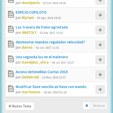
por
davidperla
-
30 Oct 2018 16:56
ESPEJO COPILOTO
por
Myriam
-
03 Ago 2018 18:55
Luz trasera de freno agrietada
por
ANATOLY
-
02 Sep 2017 15:16
desmontar mandos regulador velocidad?
por
darivo
-
02 Jun 2017 11:51
Una segunda luz en el maletero
por
Davidplus_ultra
-
08 Jul 2017 23:37
Acceso Antinieblas Cactus 2018
por
SmiletroN
-
15 May 2018 13:57
Modificar llave sencilla en llave con mando.
por
martinmon
-
28 Abr 2018 01:18
56 temas
Nuevo Tema