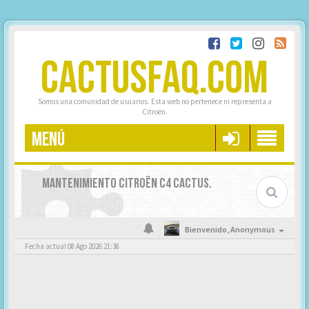
CACTUSFAQ.COM
Somos una comunidad de usuarios. Esta web no pertenece ni representa a
Citroën.
MENÚ
MANTENIMIENTO CITROËN C4 CACTUS.
Bienvenido,
Anonymous
Fecha actual 08 Ago 2026 21:38