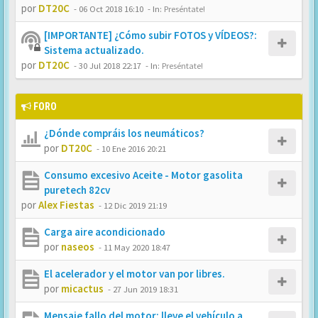
por
DT20C
-
06 Oct 2018 16:10
- In:
Preséntate!
[IMPORTANTE] ¿Cómo subir FOTOS y VÍDEOS?:
Sistema actualizado.
por
DT20C
-
30 Jul 2018 22:17
- In:
Preséntate!
FORO
¿Dónde compráis los neumáticos?
por
DT20C
-
10 Ene 2016 20:21
Consumo excesivo Aceite - Motor gasolita
puretech 82cv
por
Alex Fiestas
-
12 Dic 2019 21:19
Carga aire acondicionado
por
naseos
-
11 May 2020 18:47
El acelerador y el motor van por libres.
por
micactus
-
27 Jun 2019 18:31
Mensaje fallo del motor: lleve el vehículo a