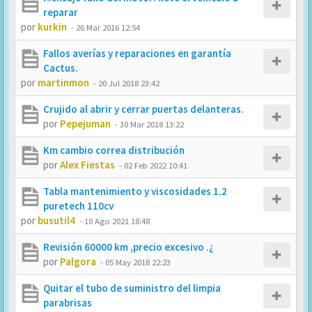
reparar
por
kurkin
-
26 Mar 2016 12:54
Fallos averías y reparaciones en garantía
Cactus.
por
martinmon
-
20 Jul 2018 23:42
Crujido al abrir y cerrar puertas delanteras.
por
Pepejuman
-
30 Mar 2018 13:22
Km cambio correa distribución
por
Alex Fiestas
-
02 Feb 2022 10:41
Tabla mantenimiento y viscosidades 1.2
puretech 110cv
por
busutil4
-
10 Ago 2021 18:48
Revisión 60000 km ,precio excesivo .¿
por
Palgora
-
05 May 2018 22:23
Quitar el tubo de suministro del limpia
parabrisas