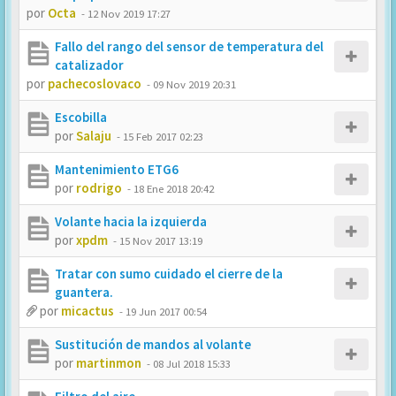
por
Octa
-
12 Nov 2019 17:27
Fallo del rango del sensor de temperatura del
catalizador
por
pachecoslovaco
-
09 Nov 2019 20:31
Escobilla
por
Salaju
-
15 Feb 2017 02:23
Mantenimiento ETG6
por
rodrigo
-
18 Ene 2018 20:42
Volante hacia la izquierda
por
xpdm
-
15 Nov 2017 13:19
Tratar con sumo cuidado el cierre de la
guantera.
por
micactus
-
19 Jun 2017 00:54
Sustitución de mandos al volante
por
martinmon
-
08 Jul 2018 15:33