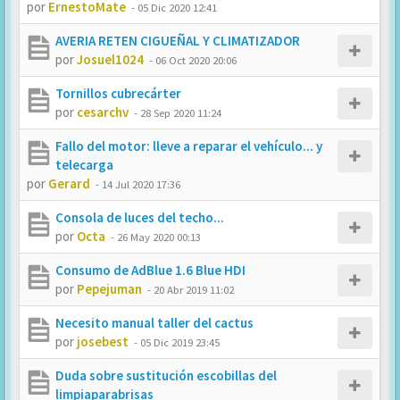
por
ErnestoMate
-
05 Dic 2020 12:41
AVERIA RETEN CIGUEÑAL Y CLIMATIZADOR
por
Josuel1024
-
06 Oct 2020 20:06
Tornillos cubrecárter
por
cesarchv
-
28 Sep 2020 11:24
Fallo del motor: lleve a reparar el vehículo... y
telecarga
por
Gerard
-
14 Jul 2020 17:36
Consola de luces del techo...
por
Octa
-
26 May 2020 00:13
Consumo de AdBlue 1.6 Blue HDI
por
Pepejuman
-
20 Abr 2019 11:02
Necesito manual taller del cactus
por
josebest
-
05 Dic 2019 23:45
Duda sobre sustitución escobillas del
limpiaparabrisas