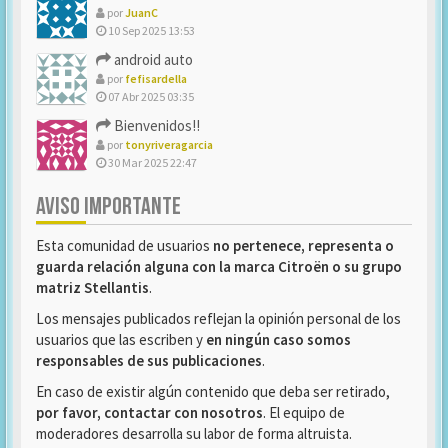
por
JuanC
10 Sep 2025 13:53
android auto
por
fefisardella
07 Abr 2025 03:35
Bienvenidos!!
por
tonyriveragarcia
30 Mar 2025 22:47
AVISO IMPORTANTE
Esta comunidad de usuarios
no pertenece, representa o
guarda relación alguna con la marca Citroën o su grupo
matriz Stellantis
.
Los mensajes publicados reflejan la opinión personal de los
usuarios que las escriben y
en ningún caso somos
responsables de sus publicaciones
.
En caso de existir algún contenido que deba ser retirado,
por favor, contactar con nosotros
. El equipo de
moderadores desarrolla su labor de forma altruista.