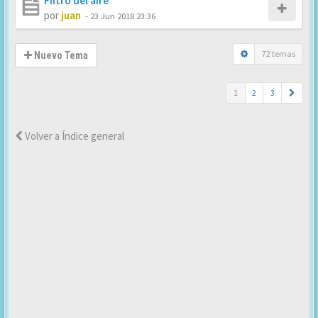
Filtro del aire
por
juan
-
23 Jun 2018 23:36
72 temas
Nuevo Tema
1
2
3
Volver a Índice general