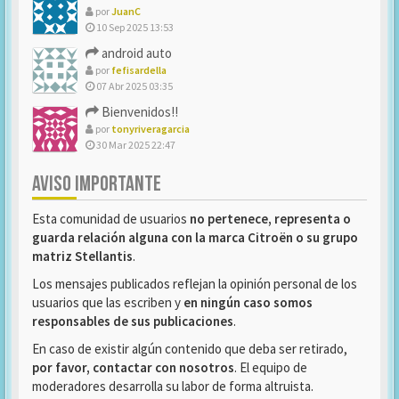
por
JuanC
10 Sep 2025 13:53
android auto
por
fefisardella
07 Abr 2025 03:35
Bienvenidos!!
por
tonyriveragarcia
30 Mar 2025 22:47
AVISO IMPORTANTE
Esta comunidad de usuarios
no pertenece, representa o
guarda relación alguna con la marca Citroën o su grupo
matriz Stellantis
.
Los mensajes publicados reflejan la opinión personal de los
usuarios que las escriben y
en ningún caso somos
responsables de sus publicaciones
.
En caso de existir algún contenido que deba ser retirado,
por favor, contactar con nosotros
. El equipo de
moderadores desarrolla su labor de forma altruista.