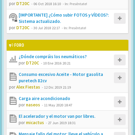
por
DT20C
-
06 Oct 2018 16:10
- In:
Preséntate!
[IMPORTANTE] ¿Cómo subir FOTOS y VÍDEOS?:
Sistema actualizado.
por
DT20C
-
30 Jul 2018 22:17
- In:
Preséntate!
FORO
¿Dónde compráis los neumáticos?
por
DT20C
-
10 Ene 2016 20:21
Consumo excesivo Aceite - Motor gasolita
puretech 82cv
por
Alex Fiestas
-
12 Dic 2019 21:19
Carga aire acondicionado
por
naseos
-
11 May 2020 18:47
El acelerador y el motor van por libres.
por
micactus
-
27 Jun 2019 18:31
Mensaje fallo del motor: lleve el vehículo a