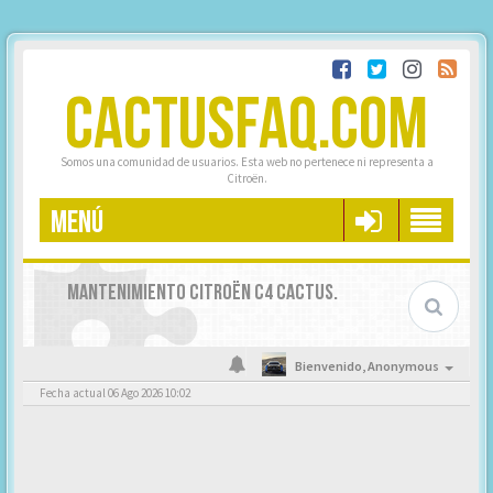
CACTUSFAQ.COM
Somos una comunidad de usuarios. Esta web no pertenece ni representa a
Citroën.
MENÚ
MANTENIMIENTO CITROËN C4 CACTUS.
Bienvenido,
Anonymous
Fecha actual 06 Ago 2026 10:02