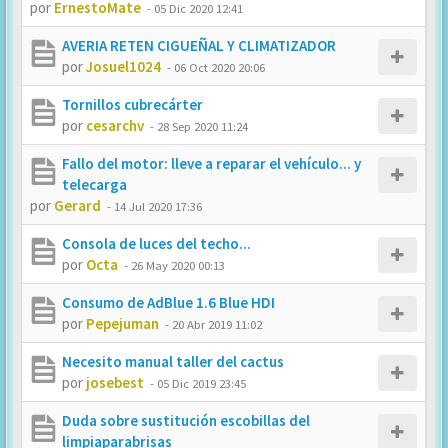
por
ErnestoMate
-
05 Dic 2020 12:41
AVERIA RETEN CIGUEÑAL Y CLIMATIZADOR
por
Josuel1024
-
06 Oct 2020 20:06
Tornillos cubrecárter
por
cesarchv
-
28 Sep 2020 11:24
Fallo del motor: lleve a reparar el vehículo... y
telecarga
por
Gerard
-
14 Jul 2020 17:36
Consola de luces del techo...
por
Octa
-
26 May 2020 00:13
Consumo de AdBlue 1.6 Blue HDI
por
Pepejuman
-
20 Abr 2019 11:02
Necesito manual taller del cactus
por
josebest
-
05 Dic 2019 23:45
Duda sobre sustitución escobillas del
limpiaparabrisas