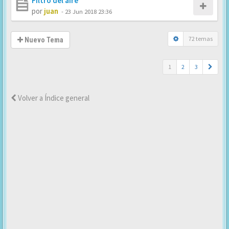
Filtro del aire
por
juan
-
23 Jun 2018 23:36
72 temas
Nuevo Tema
1
2
3
Volver a Índice general