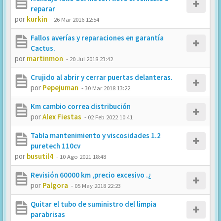
reparar
por
kurkin
-
26 Mar 2016 12:54
Fallos averías y reparaciones en garantía
Cactus.
por
martinmon
-
20 Jul 2018 23:42
Crujido al abrir y cerrar puertas delanteras.
por
Pepejuman
-
30 Mar 2018 13:22
Km cambio correa distribución
por
Alex Fiestas
-
02 Feb 2022 10:41
Tabla mantenimiento y viscosidades 1.2
puretech 110cv
por
busutil4
-
10 Ago 2021 18:48
Revisión 60000 km ,precio excesivo .¿
por
Palgora
-
05 May 2018 22:23
Quitar el tubo de suministro del limpia
parabrisas