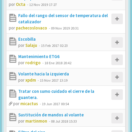
por
Octa
-
12 Nov 2019 17:27
Fallo del rango del sensor de temperatura del
catalizador
por
pachecoslovaco
-
09 Nov 2019 20:31
Escobilla
por
Salaju
-
15 Feb 2017 02:23
Mantenimiento ETG6
por
rodrigo
-
18 Ene 2018 20:42
Volante hacia la izquierda
por
xpdm
-
15 Nov 2017 13:19
Tratar con sumo cuidado el cierre de la
guantera.
por
micactus
-
19 Jun 2017 00:54
Sustitución de mandos al volante
por
martinmon
-
08 Jul 2018 15:33