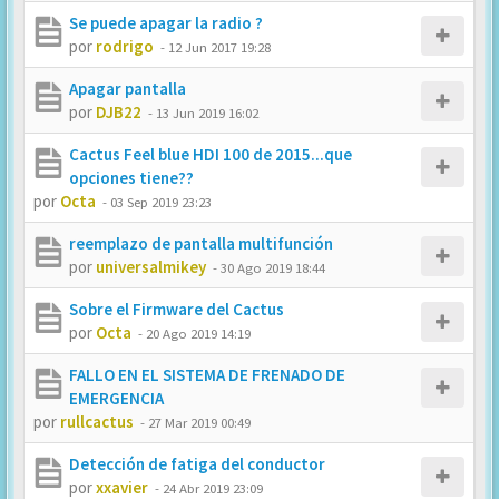
Se puede apagar la radio ?
por
rodrigo
-
12 Jun 2017 19:28
Apagar pantalla
por
DJB22
-
13 Jun 2019 16:02
Cactus Feel blue HDI 100 de 2015...que
opciones tiene??
por
Octa
-
03 Sep 2019 23:23
reemplazo de pantalla multifunción
por
universalmikey
-
30 Ago 2019 18:44
Sobre el Firmware del Cactus
por
Octa
-
20 Ago 2019 14:19
FALLO EN EL SISTEMA DE FRENADO DE
EMERGENCIA
por
rullcactus
-
27 Mar 2019 00:49
Detección de fatiga del conductor
por
xxavier
-
24 Abr 2019 23:09