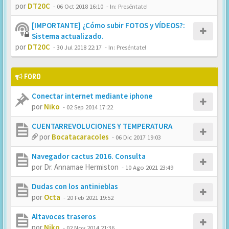
por
DT20C
-
06 Oct 2018 16:10
- In:
Preséntate!
[IMPORTANTE] ¿Cómo subir FOTOS y VÍDEOS?:
Sistema actualizado.
por
DT20C
-
30 Jul 2018 22:17
- In:
Preséntate!
FORO
Conectar internet mediante iphone
por
Niko
-
02 Sep 2014 17:22
CUENTARREVOLUCIONES Y TEMPERATURA
por
Bocatacaracoles
-
06 Dic 2017 19:03
Navegador cactus 2016. Consulta
por
Dr. Annamae Hermiston
-
10 Ago 2021 23:49
Dudas con los antinieblas
por
Octa
-
20 Feb 2021 19:52
Altavoces traseros
por
Niko
-
02 Nov 2014 21:36