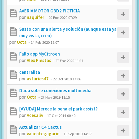
AVERIA MOTOR OBD2 FICTICIA
por
naquifer
-
20 Ene 2020 07:29
Susto con una alerta y solución (aunque esta ya
muy vista, creo)
por
Octa
-
14 Feb 2020 19:07
Fallo app MyCitroen
por
Alex Fiestas
-
27 Ene 2020 11:11
centralita
por
asturies47
-
22 Oct 2019 17:06
Duda sobre conexiones multimedia
por
Octa
-
27 Nov 2019 11:15
[AYUDA] Merece la pena el park assist?
por
Acesaliv
-
17 Oct 2014 00:40
Actualizar C4 Cactus
por
valientegagarin
-
18 Sep 2019 14:17