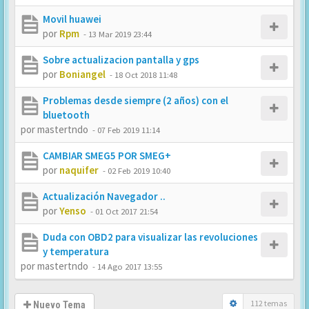
Movil huawei
por
Rpm
-
13 Mar 2019 23:44
Sobre actualizacion pantalla y gps
por
Boniangel
-
18 Oct 2018 11:48
Problemas desde siempre (2 años) con el
bluetooth
por
mastertndo
-
07 Feb 2019 11:14
CAMBIAR SMEG5 POR SMEG+
por
naquifer
-
02 Feb 2019 10:40
Actualización Navegador ..
por
Yenso
-
01 Oct 2017 21:54
Duda con OBD2 para visualizar las revoluciones
y temperatura
por
mastertndo
-
14 Ago 2017 13:55
112 temas
Nuevo Tema