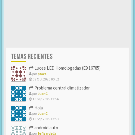
TEMAS RECIENTES
Luces LED Homologadas (E9 16785)
por
powa
08 Oct 2025 00:02
Problema central climatizador
por
JuanC
10 Sep 2025 13:56
Hola
por
JuanC
10 Sep 2025 13:53
android auto
por
fefisardella