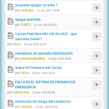
Se puede apagar la radio ?
por
rodrigo
-
12 Jun 2017 19:28
Apagar pantalla
por
DJB22
-
13 Jun 2019 16:02
Cactus Feel blue HDI 100 de 2015...que
opciones tiene??
por
Octa
-
03 Sep 2019 23:23
reemplazo de pantalla multifunción
por
universalmikey
-
30 Ago 2019 18:44
Sobre el Firmware del Cactus
por
Octa
-
20 Ago 2019 14:19
FALLO EN EL SISTEMA DE FRENADO DE
EMERGENCIA
por
rullcactus
-
27 Mar 2019 00:49
Detección de fatiga del conductor
por
xxavier
-
24 Abr 2019 23:09