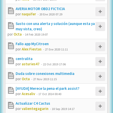
AVERIA MOTOR OBD2 FICTICIA
por
naquifer
-
20 Ene 2020 07:29
Susto con una alerta y solución (aunque esta ya
muy vista, creo)
por
Octa
-
14 Feb 2020 19:07
Fallo app MyCitroen
por
Alex Fiestas
-
27 Ene 2020 11:11
centralita
por
asturies47
-
22 Oct 2019 17:06
Duda sobre conexiones multimedia
por
Octa
-
27 Nov 2019 11:15
[AYUDA] Merece la pena el park assist?
por
Acesaliv
-
17 Oct 2014 00:40
Actualizar C4 Cactus
por
valientegagarin
-
18 Sep 2019 14:17