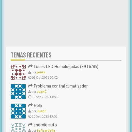
TEMAS RECIENTES
Luces LED Homologadas (E9 16785)
por
powa
08 Oct 2025 00:02
Problema central climatizador
por
JuanC
10 Sep 2025 13:56
Hola
por
JuanC
10 Sep 2025 13:53
android auto
por
fefisardella