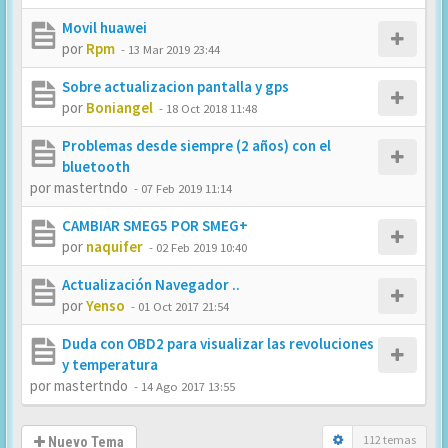
Movil huawei
por
Rpm
-
13 Mar 2019 23:44
Sobre actualizacion pantalla y gps
por
Boniangel
-
18 Oct 2018 11:48
Problemas desde siempre (2 años) con el
bluetooth
por
mastertndo
-
07 Feb 2019 11:14
CAMBIAR SMEG5 POR SMEG+
por
naquifer
-
02 Feb 2019 10:40
Actualización Navegador ..
por
Yenso
-
01 Oct 2017 21:54
Duda con OBD2 para visualizar las revoluciones
y temperatura
por
mastertndo
-
14 Ago 2017 13:55
112 temas
Nuevo Tema