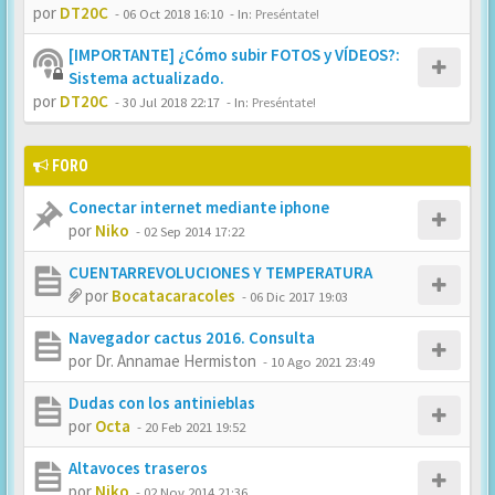
por
DT20C
-
06 Oct 2018 16:10
- In:
Preséntate!
[IMPORTANTE] ¿Cómo subir FOTOS y VÍDEOS?:
Sistema actualizado.
por
DT20C
-
30 Jul 2018 22:17
- In:
Preséntate!
FORO
Conectar internet mediante iphone
por
Niko
-
02 Sep 2014 17:22
CUENTARREVOLUCIONES Y TEMPERATURA
por
Bocatacaracoles
-
06 Dic 2017 19:03
Navegador cactus 2016. Consulta
por
Dr. Annamae Hermiston
-
10 Ago 2021 23:49
Dudas con los antinieblas
por
Octa
-
20 Feb 2021 19:52
Altavoces traseros
por
Niko
-
02 Nov 2014 21:36