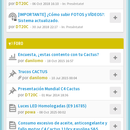
por
DT20C
-
06 Oct 2018 16:10
- In:
Preséntate!
[IMPORTANTE] ¿Cómo subir FOTOS y VÍDEOS?:
Sistema actualizado.
por
DT20C
-
30 Jul 2018 22:17
- In:
Preséntate!
FORO
Encuesta, ¿estas contento con tu Cactus?
por
danilomo
-
18 Oct 2015 16:57
Trucos CACTUS
por
danilomo
-
10 Jul 2015 00:04
Presentación Mundial C4 Cactus
por
DT20C
-
01 Mar 2014 18:36
Luces LED Homologadas (E9 16785)
por
powa
-
08 Oct 2025 00:02
Consumo excesivo de aceite, anticongelante y
fallo motor C4 Cactus 110cv gasolina S&S