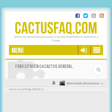
CACTUSFAQ.COM
Somos una comunidad de usuarios. Esta web no pertenece ni representa a
Citroën.
MENÚ
FORO CITROËN C4 CACTUS GENERAL.
Bienvenido,
Anonymous
Fecha actual 08 Ago 2026 06:12