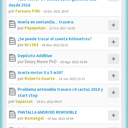
desde 2016
por
Fernano PSN
-
10 Dic 2023 20:47
Avería en ventanilla... trasera.
por
Pepejuman
-
13 Oct 2017 10:33
¿Se puede trucar el cuenta kilómetros?
por
Nr1984
-
04 Mar 2022 02:31
Depósito AddBlue
por
Emory Moore PhD
-
20 Ago 2022 19:40
Aceite motor 0 o 5 w30?
por
Roberto Duarte
-
14 Jun 2022 13:13
Problema antiniebla trasero c4 cactus 2018 y
start stop
por
Vapassat
-
20 Dic 2022 09:37
PANTALLA ANDROID REMOVIBLE
por
Boniangel
-
10 Sep 2022 14:04