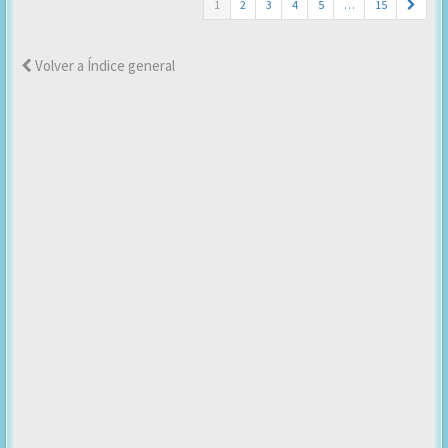
1
2
3
4
5
…
15
Volver a Índice general