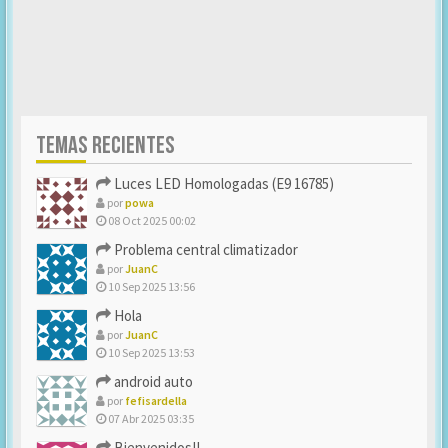
TEMAS RECIENTES
Luces LED Homologadas (E9 16785)
por
powa
08 Oct 2025 00:02
Problema central climatizador
por
JuanC
10 Sep 2025 13:56
Hola
por
JuanC
10 Sep 2025 13:53
android auto
por
fefisardella
07 Abr 2025 03:35
Bienvenidos!!