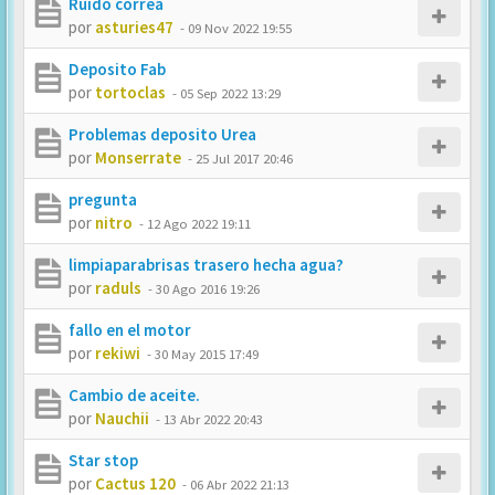
Ruido correa
por
asturies47
-
09 Nov 2022 19:55
Deposito Fab
por
tortoclas
-
05 Sep 2022 13:29
Problemas deposito Urea
por
Monserrate
-
25 Jul 2017 20:46
pregunta
por
nitro
-
12 Ago 2022 19:11
limpiaparabrisas trasero hecha agua?
por
raduls
-
30 Ago 2016 19:26
fallo en el motor
por
rekiwi
-
30 May 2015 17:49
Cambio de aceite.
por
Nauchii
-
13 Abr 2022 20:43
Star stop
por
Cactus 120
-
06 Abr 2022 21:13