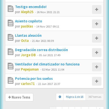
Testigo encendido!
por
Aleph25
-
26 Nov 2021 21:21
Asiento copiloto
por
pasblas
-
14 Nov 2017 09:11
Llantas aleación
por
Octa
-
21 Abr 2021 00:39
Degradación correa distribución
por
Jorge DB
-
05 Jul 2021 17:49
Ventilador del climatizador no funciona
por
Pepejuman
-
02 Mar 2021 11:04
Potencia por los suelos
por
carlos71
-
22 Jun 2017 21:37
Página
1
de
15
367 temas
Nuevo Tema