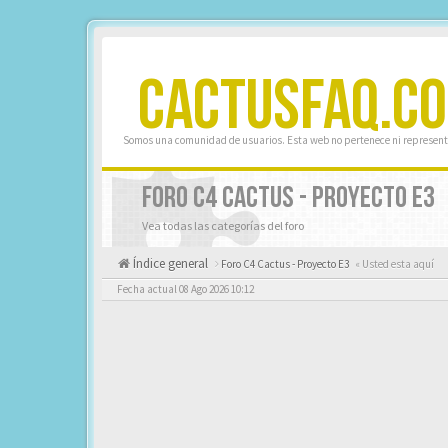
CACTUSFAQ.C
Somos una comunidad de usuarios. Esta web no pertenece ni represent
FORO C4 CACTUS - PROYECTO E3
Vea todas las categorías del foro
Índice general
Foro C4 Cactus - Proyecto E3
« Usted esta aquí
Fecha actual 08 Ago 2026 10:12