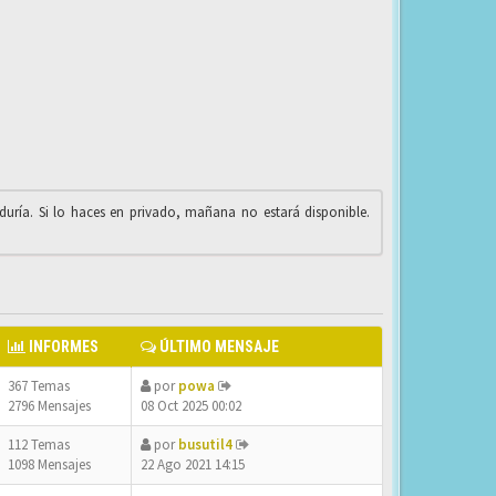
iduría. Si lo haces en privado, mañana no estará disponible.
INFORMES
ÚLTIMO MENSAJE
367 Temas
por
powa
2796 Mensajes
08 Oct 2025 00:02
112 Temas
por
busutil4
1098 Mensajes
22 Ago 2021 14:15