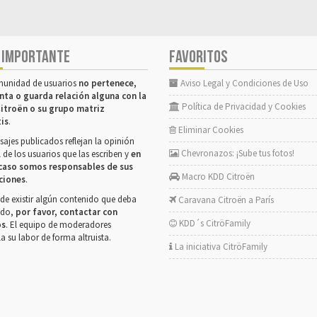
 IMPORTANTE
FAVORITOS
munidad de usuarios
no pertenece,
Aviso Legal y Condiciones de Uso
nta o guarda relación alguna con la
Política de Privacidad y Cookies
itroën o su grupo matriz
tis
.
Eliminar Cookies
ajes publicados reflejan la opinión
Chevronazos: ¡Sube tus fotos!
 de los usuarios que las escriben y
en
caso somos responsables de sus
Macro KDD Citroën
ciones
.
de existir algún contenido que deba
Caravana Citroën a París
rado,
por favor, contactar con
KDD´s CitröFamily
os
. El equipo de moderadores
la su labor de forma altruista.
La iniciativa CitröFamily