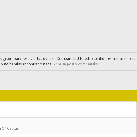
legrαm
para resolver tus dudas. ¡Compártelas! Nuestro sentido es transmitir sab
ado no habrías encontrado nada.
Abre un post y compártelas
n C4 Cactus.