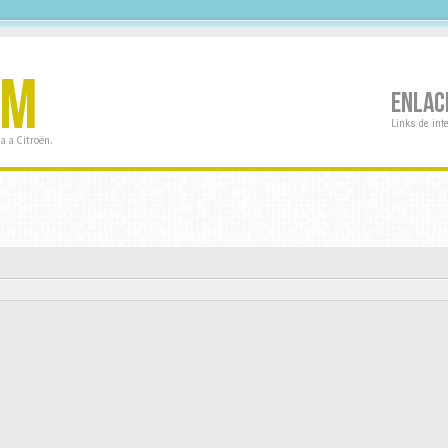
OM
ENLAC
Links de int
a a Citroën.