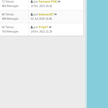
72 Temas
por
Fernano PSN
459 Mensajes
10 Dic 2023 20:42
68 Temas
por
blancos87
498 Mensajes
02 Jul 2020 16:45
56 Temas
por
Pity37
703 Mensajes
14 Dic 2022 21:20