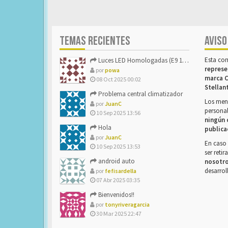
TEMAS RECIENTES
AVISO
Esta co
Luces LED Homologadas (E9 16785)
represe
por
powa
marca C
08 Oct 2025 00:02
Stellan
Problema central climatizador
Los mens
por
JuanC
personal
10 Sep 2025 13:56
ningún 
Hola
publica
por
JuanC
En caso 
10 Sep 2025 13:53
ser reti
android auto
nosotr
desarrol
por
fefisardella
07 Abr 2025 03:35
Bienvenidos!!
por
tonyriveragarcia
30 Mar 2025 22:47