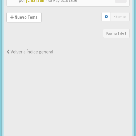
por
jcmarsan
-
08 May 2018 15:26
4 temas
Nuevo Tema
Página
1
de
1
Volver a Índice general