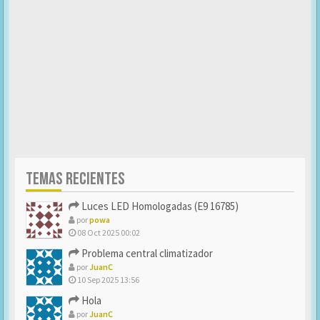
TEMAS RECIENTES
Luces LED Homologadas (E9 16785)
por
powa
08 Oct 2025 00:02
Problema central climatizador
por
JuanC
10 Sep 2025 13:56
Hola
por
JuanC