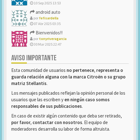
10 Sep 2025 13:53
android auto
por
fefisardella
07 Abr 2025 03:35
Bienvenidos!!
por
tonyriveragarcia
30 Mar 2025 22:47
AVISO IMPORTANTE
Esta comunidad de usuarios
no pertenece, representa o
guarda relación alguna con la marca Citroën o su grupo
matriz Stellantis
.
Los mensajes publicados reflejan la opinión personal de los
usuarios que las escriben y
en ningún caso somos
responsables de sus publicaciones
.
En caso de existir algún contenido que deba ser retirado,
por favor, contactar con nosotros
. El equipo de
moderadores desarrolla su labor de forma altruista.