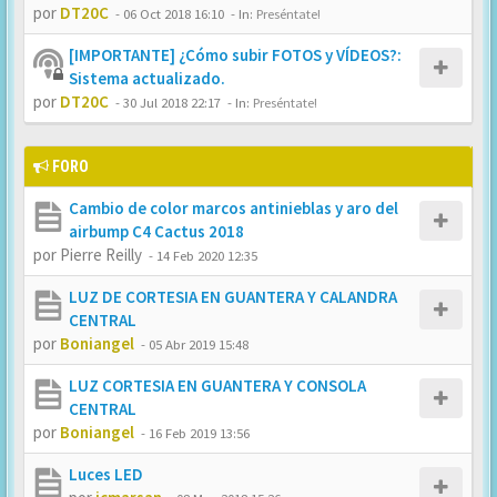
por
DT20C
-
06 Oct 2018 16:10
- In:
Preséntate!
[IMPORTANTE] ¿Cómo subir FOTOS y VÍDEOS?:
Sistema actualizado.
por
DT20C
-
30 Jul 2018 22:17
- In:
Preséntate!
FORO
Cambio de color marcos antinieblas y aro del
airbump C4 Cactus 2018
por
Pierre Reilly
-
14 Feb 2020 12:35
LUZ DE CORTESIA EN GUANTERA Y CALANDRA
CENTRAL
por
Boniangel
-
05 Abr 2019 15:48
LUZ CORTESIA EN GUANTERA Y CONSOLA
CENTRAL
por
Boniangel
-
16 Feb 2019 13:56
Luces LED