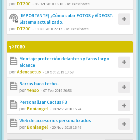
por
DT20C
-
06 Oct 2018 16:10
- In:
Preséntate!
[IMPORTANTE] ¿Cómo subir FOTOS y VÍDEOS?:
Sistema actualizado.
por
DT20C
-
30 Jul 2018 22:17
- In:
Preséntate!
FORO
Montaje protección delantera y faros largo
alcance
por
Adencactus
-
10 Oct 2019 13:58
Barras baca techo...
por
Yenso
-
07 Feb 2019 20:56
Personalizar Cactus F3
por
Boniangel
-
30 Nov 2018 15:24
Web de accesorios personalizados
por
Boniangel
-
20 Nov 2018 16:46