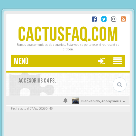
CACTUSFAQ.COM
Somos una comunidad de usuarios. Esta web no pertenece ni representa a
Citroën.
MENÚ
ACCESORIOS C4 F3.
Bienvenido,
Anonymous
Fecha actual 07 Ago 2026 04:46