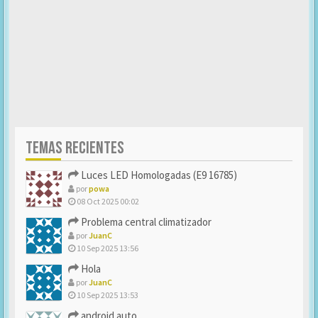
TEMAS RECIENTES
Luces LED Homologadas (E9 16785)
por
powa
08 Oct 2025 00:02
Problema central climatizador
por
JuanC
10 Sep 2025 13:56
Hola
por
JuanC
10 Sep 2025 13:53
android auto