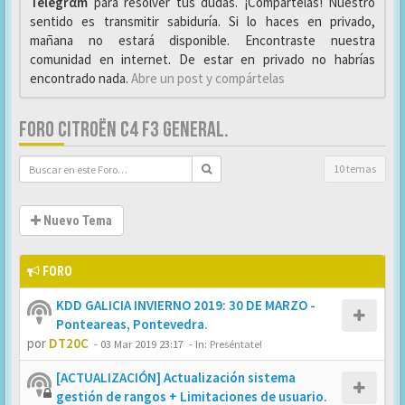
Telegrαm
para resolver tus dudas. ¡Compártelas! Nuestro
sentido es transmitir sabiduría. Si lo haces en privado,
mañana no estará disponible. Encontraste nuestra
comunidad en internet. De estar en privado no habrías
encontrado nada.
Abre un post y compártelas
FORO CITROËN C4 F3 GENERAL.
10 temas
Nuevo Tema
FORO
KDD GALICIA INVIERNO 2019: 30 DE MARZO -
Ponteareas, Pontevedra.
por
DT20C
-
03 Mar 2019 23:17
- In:
Preséntate!
[ACTUALIZACIÓN] Actualización sistema
gestión de rangos + Limitaciones de usuario.