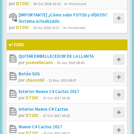
por
DT20C
-
06 Oct 2018 16:10
- In:
Preséntate!
[IMPORTANTE] ¿Cómo subir FOTOS y VÍDEOS?:
Sistema actualizado.
por
DT20C
-
30 Jul 2018 22:17
- In:
Preséntate!
FORO
QUITAR EMBELLECEDOR DE LA LLANTA
por
josevallecano
-
05 Jun 2020 08:40
Botón SOS
por
chacon68
-
13 Nov 2019 08:07
Exterior Nuevo C4 Cactus 2017
por
DT20C
-
27 Oct 2017 09:20
Interior Nuevo C4 Cactus
por
DT20C
-
27 Oct 2017 09:25
Nuevo C4 Cactus 2017
por
DT20C
-
27 Oct 2017 09:17