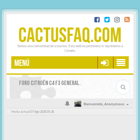
CACTUSFAQ.COM
Somos una comunidad de usuarios. Esta web no pertenece ni representa a
Citroën.
MENÚ
FORO CITROËN C4 F3 GENERAL.
Bienvenido,
Anonymous
Fecha actual 07 Ago 2026 05:26