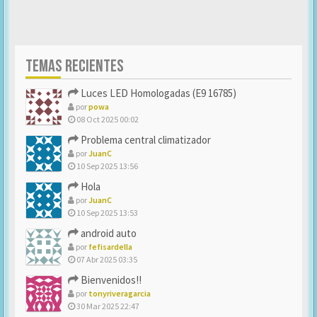
TEMAS RECIENTES
Luces LED Homologadas (E9 16785)
por
powa
08 Oct 2025 00:02
Problema central climatizador
por
JuanC
10 Sep 2025 13:56
Hola
por
JuanC
10 Sep 2025 13:53
android auto
por
fefisardella
07 Abr 2025 03:35
Bienvenidos!!
por
tonyriveragarcia
30 Mar 2025 22:47