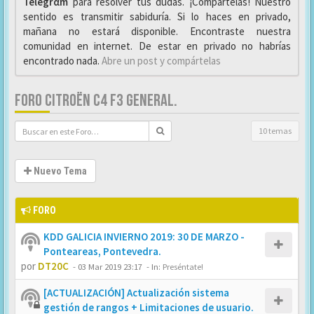
Telegrαm
para resolver tus dudas. ¡Compártelas! Nuestro
sentido es transmitir sabiduría. Si lo haces en privado,
mañana no estará disponible. Encontraste nuestra
comunidad en internet. De estar en privado no habrías
encontrado nada.
Abre un post y compártelas
FORO CITROËN C4 F3 GENERAL.
10 temas
Nuevo Tema
FORO
KDD GALICIA INVIERNO 2019: 30 DE MARZO -
Ponteareas, Pontevedra.
por
DT20C
-
03 Mar 2019 23:17
- In:
Preséntate!
[ACTUALIZACIÓN] Actualización sistema
gestión de rangos + Limitaciones de usuario.