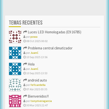
TEMAS RECIENTES
Luces LED Homologadas (E9 16785)
por
powa
08 Oct 2025 00:02
Problema central climatizador
por
JuanC
10 Sep 2025 13:56
Hola
por
JuanC
10 Sep 2025 13:53
android auto
por
fefisardella
07 Abr 2025 03:35
Bienvenidos!!
por
tonyriveragarcia
30 Mar 2025 22:47