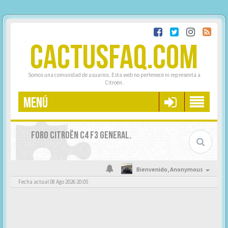
CACTUSFAQ.COM
Somos una comunidad de usuarios. Esta web no pertenece ni representa a
Citroën.
MENÚ
FORO CITROËN C4 F3 GENERAL.
Bienvenido,
Anonymous
Fecha actual 08 Ago 2026 20:05