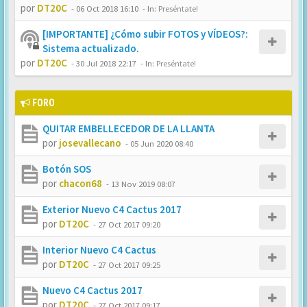
por
DT20C
-
06 Oct 2018 16:10
- In:
Preséntate!
[IMPORTANTE] ¿Cómo subir FOTOS y VÍDEOS?:
Sistema actualizado.
por
DT20C
-
30 Jul 2018 22:17
- In:
Preséntate!
FORO
QUITAR EMBELLECEDOR DE LA LLANTA
por
josevallecano
-
05 Jun 2020 08:40
Botón SOS
por
chacon68
-
13 Nov 2019 08:07
Exterior Nuevo C4 Cactus 2017
por
DT20C
-
27 Oct 2017 09:20
Interior Nuevo C4 Cactus
por
DT20C
-
27 Oct 2017 09:25
Nuevo C4 Cactus 2017
por
DT20C
-
27 Oct 2017 09:17