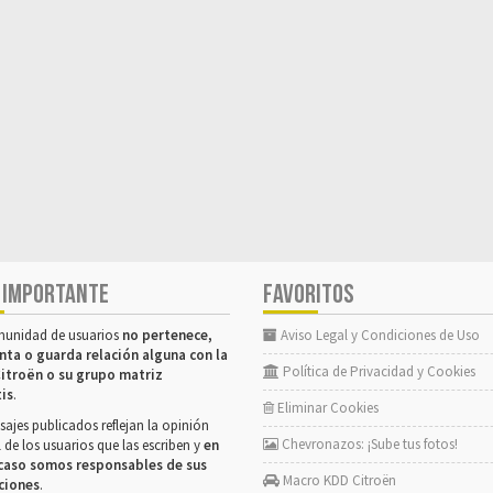
 IMPORTANTE
FAVORITOS
munidad de usuarios
no pertenece,
Aviso Legal y Condiciones de Uso
nta o guarda relación alguna con la
Política de Privacidad y Cookies
itroën o su grupo matriz
tis
.
Eliminar Cookies
ajes publicados reflejan la opinión
Chevronazos: ¡Sube tus fotos!
 de los usuarios que las escriben y
en
caso somos responsables de sus
Macro KDD Citroën
ciones
.