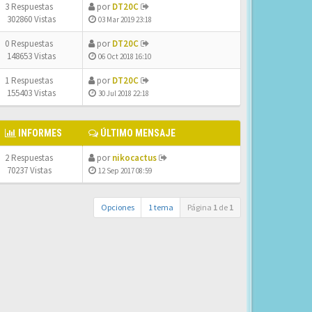
3 Respuestas
por
DT20C
302860 Vistas
03 Mar 2019 23:18
0 Respuestas
por
DT20C
148653 Vistas
06 Oct 2018 16:10
1 Respuestas
por
DT20C
155403 Vistas
30 Jul 2018 22:18
INFORMES
ÚLTIMO MENSAJE
2 Respuestas
por
nikocactus
70237 Vistas
12 Sep 2017 08:59
Opciones
1 tema
Página
1
de
1