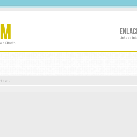
OM
ENLAC
Links de int
a a Citroën.
sta aquí