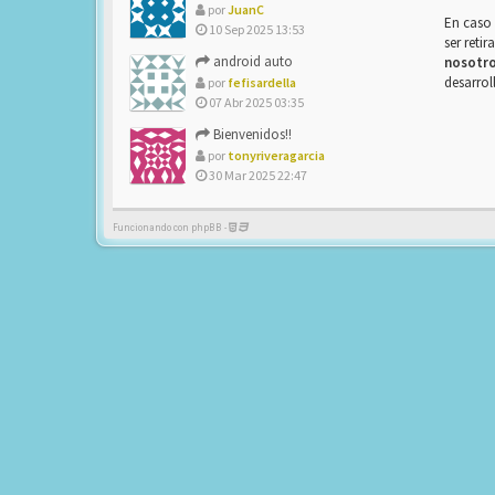
por
JuanC
En caso 
10 Sep 2025 13:53
ser reti
android auto
nosotr
desarrol
por
fefisardella
07 Abr 2025 03:35
Bienvenidos!!
por
tonyriveragarcia
30 Mar 2025 22:47
Funcionando con phpBB -