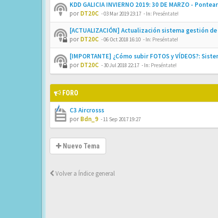
KDD GALICIA INVIERNO 2019: 30 DE MARZO - Pontear
por
DT20C
-
03 Mar 2019 23:17
- In:
Preséntate!
[ACTUALIZACIÓN] Actualización sistema gestión de 
por
DT20C
-
06 Oct 2018 16:10
- In:
Preséntate!
[IMPORTANTE] ¿Cómo subir FOTOS y VÍDEOS?: Siste
por
DT20C
-
30 Jul 2018 22:17
- In:
Preséntate!
FORO
C3 Aircrosss
por
Bdn_9
-
11 Sep 2017 19:27
Nuevo Tema
Volver a Índice general