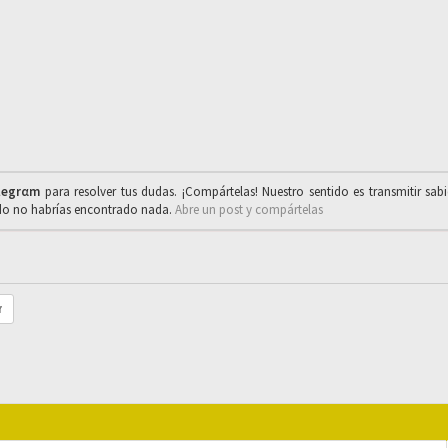
legrαm
para resolver tus dudas. ¡Compártelas! Nuestro sentido es transmitir sab
ado no habrías encontrado nada.
Abre un post y compártelas
r