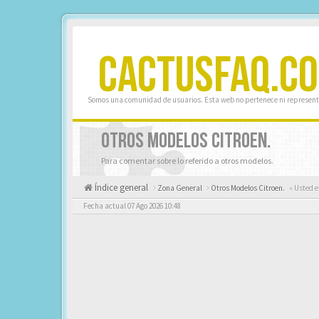
CACTUSFAQ.C
Somos una comunidad de usuarios. Esta web no pertenece ni represent
OTROS MODELOS CITROEN.
Para comentar sobre lo referido a otros modelos.
Índice general
Zona General
Otros Modelos Citroen.
« Usted e
Fecha actual 07 Ago 2026 10:48