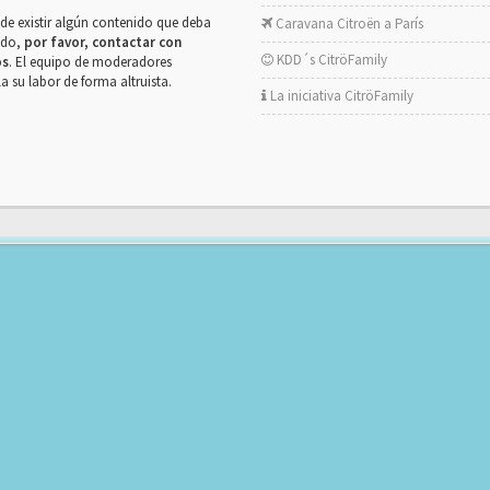
de existir algún contenido que deba
Caravana Citroën a París
rado,
por favor, contactar con
KDD´s CitröFamily
os
. El equipo de moderadores
la su labor de forma altruista.
La iniciativa CitröFamily