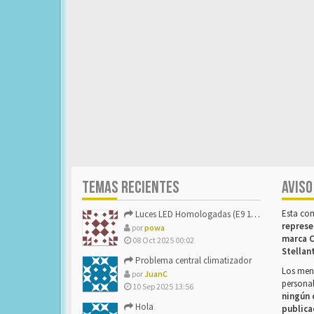
TEMAS RECIENTES
AVISO
Esta co
Luces LED Homologadas (E9 16785)
represe
por
powa
marca C
08 Oct 2025 00:02
Stellan
Problema central climatizador
Los mens
por
JuanC
personal
10 Sep 2025 13:56
ningún 
Hola
publica