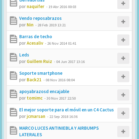
por
naquifer
-
19 Abr 2016 00:03
Vendo reposabrazos
por
Nin
-
28 Feb 2019 13:21
Barras de techo
por
Acesaliv
-
26 Nov 2014 01:41
Leds
por
Guillem Ruiz
-
04 Jun 2017 13:16
Soporte smartphone
por
Back21
-
08 Nov 2016 08:04
apoyabrazosd encajable
por
tomimc
-
30 Nov 2017 22:50
El mejor soporte para el móvil en un C4 Cactus
por
jcmarsan
-
22 Sep 2018 16:36
MARCO LUCES ANTINIEBLA Y AIRBUMPS
LATERALES