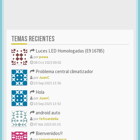
TEMAS RECIENTES
Luces LED Homologadas (E9 16785)
por
powa
08 Oct 2025 00:02
Problema central climatizador
por
JuanC
10 Sep 2025 13:56
Hola
por
JuanC
10 Sep 2025 13:53
android auto
por
fefisardella
07 Abr 2025 03:35
Bienvenidos!!
por
tonyriveragarcia