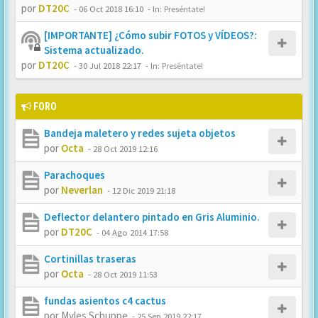
por
DT20C
-
06 Oct 2018 16:10
- In:
Preséntate!
[IMPORTANTE] ¿Cómo subir FOTOS y VÍDEOS?:
Sistema actualizado.
por
DT20C
-
30 Jul 2018 22:17
- In:
Preséntate!
FORO
Bandeja maletero y redes sujeta objetos
por
Octa
-
28 Oct 2019 12:16
Parachoques
por
Neverlan
-
12 Dic 2019 21:18
Deflector delantero pintado en Gris Aluminio.
por
DT20C
-
04 Ago 2014 17:58
Cortinillas traseras
por
Octa
-
28 Oct 2019 11:53
fundas asientos c4 cactus
por
Myles Schuppe
-
25 Sep 2019 22:17