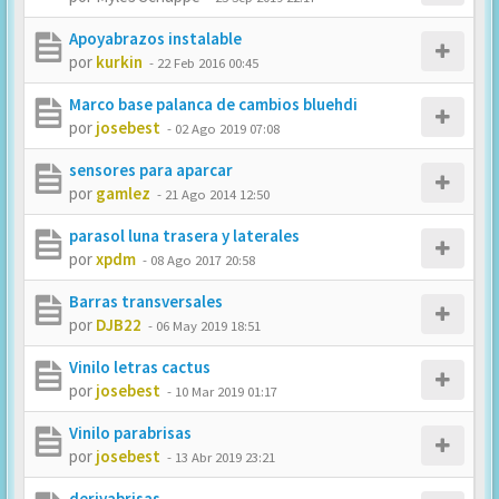
Apoyabrazos instalable
por
kurkin
-
22 Feb 2016 00:45
Marco base palanca de cambios bluehdi
por
josebest
-
02 Ago 2019 07:08
sensores para aparcar
por
gamlez
-
21 Ago 2014 12:50
parasol luna trasera y laterales
por
xpdm
-
08 Ago 2017 20:58
Barras transversales
por
DJB22
-
06 May 2019 18:51
Vinilo letras cactus
por
josebest
-
10 Mar 2019 01:17
Vinilo parabrisas
por
josebest
-
13 Abr 2019 23:21
derivabrisas