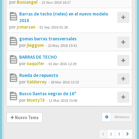
por
Boniangel
-
21 Nov 2018 18:17
Barras de techo (rieles) en el nuevo modelo
2018
por
jcmarsan
-
01 Sep 2018 01:28
gomas barras transversales
por
jleggom
-
22 May 2018 19:42
BARRAS DE TECHO
por
naquifer
-
01 Abr 2016 12:29
Rueda de repuesto
por
Valderrey
-
28 Mar 2016 13:53
Busco llantas negras de 16"
por
Monty78
-
11 Mar 2018 15:06
68 temas
Nuevo Tema
1
2
3