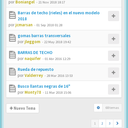
por
Boniangel
-
21 Nov 2018 18:17
Barras de techo (rieles) en el nuevo modelo
2018
por
jcmarsan
-
01 Sep 2018 01:28
gomas barras transversales
por
jleggom
-
22 May 2018 19:42
BARRAS DE TECHO
por
naquifer
-
01 Abr 2016 12:29
Rueda de repuesto
por
Valderrey
-
28 Mar 2016 13:53
Busco llantas negras de 16"
por
Monty78
-
11 Mar 2018 15:06
68 temas
Nuevo Tema
1
2
3