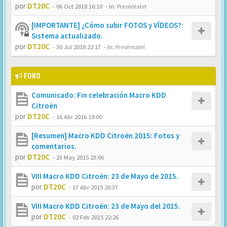
por
DT20C
-
06 Oct 2018 16:10
- In:
Preséntate!
[IMPORTANTE] ¿Cómo subir FOTOS y VÍDEOS?:
Sistema actualizado.
por
DT20C
-
30 Jul 2018 22:17
- In:
Preséntate!
FORO
Comunicado: Fin celebración Macro KDD
Citroën
por
DT20C
-
16 Abr 2016 19:00
[Resumen] Macro KDD Citroën 2015: Fotos y
comentarios.
por
DT20C
-
23 May 2015 23:06
VIII Macro KDD Citroën: 23 de Mayo de 2015.
por
DT20C
-
17 Abr 2015 20:37
VIII Macro KDD Citroën: 23 de Mayo del 2015.
por
DT20C
-
02 Feb 2015 22:26