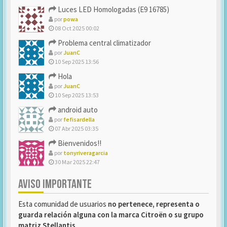
Luces LED Homologadas (E9 16785)
por
powa
08 Oct 2025 00:02
Problema central climatizador
por
JuanC
10 Sep 2025 13:56
Hola
por
JuanC
10 Sep 2025 13:53
android auto
por
fefisardella
07 Abr 2025 03:35
Bienvenidos!!
por
tonyriveragarcia
30 Mar 2025 22:47
AVISO IMPORTANTE
Esta comunidad de usuarios
no pertenece, representa o
guarda relación alguna con la marca Citroën o su grupo
matriz Stellantis
.