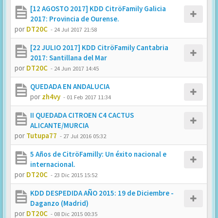
[12 AGOSTO 2017] KDD CitröFamily Galicia
2017: Provincia de Ourense.
por
DT20C
-
24 Jul 2017 21:58
[22 JULIO 2017] KDD CitröFamily Cantabria
2017: Santillana del Mar
por
DT20C
-
24 Jun 2017 14:45
QUEDADA EN ANDALUCIA
por
zh4vy
-
01 Feb 2017 11:34
II QUEDADA CITROEN C4 CACTUS
ALICANTE/MURCIA
por
Tutupa77
-
27 Jul 2016 05:32
5 Años de CitröFamilly: Un éxito nacional e
internacional.
por
DT20C
-
23 Dic 2015 15:52
KDD DESPEDIDA AÑO 2015: 19 de Diciembre -
Daganzo (Madrid)
por
DT20C
-
08 Dic 2015 00:35