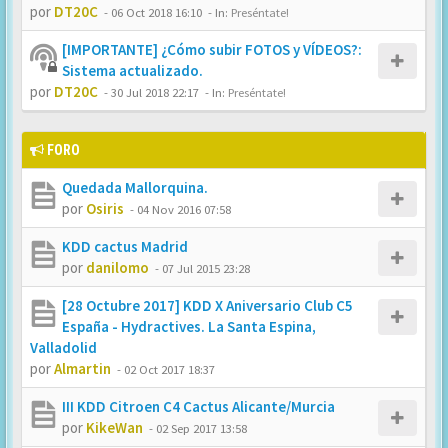
por
DT20C
-
06 Oct 2018 16:10
- In:
Preséntate!
[IMPORTANTE] ¿Cómo subir FOTOS y VÍDEOS?:
Sistema actualizado.
por
DT20C
-
30 Jul 2018 22:17
- In:
Preséntate!
FORO
Quedada Mallorquina.
por
Osiris
-
04 Nov 2016 07:58
KDD cactus Madrid
por
danilomo
-
07 Jul 2015 23:28
[28 Octubre 2017] KDD X Aniversario Club C5
España - Hydractives. La Santa Espina,
Valladolid
por
Almartin
-
02 Oct 2017 18:37
III KDD Citroen C4 Cactus Alicante/Murcia
por
KikeWan
-
02 Sep 2017 13:58