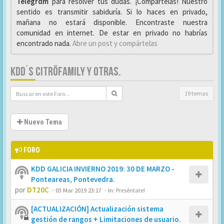
Telegrαm
para resolver tus dudas. ¡Compártelas! Nuestro
sentido es transmitir sabiduría. Si lo haces en privado,
mañana no estará disponible. Encontraste nuestra
comunidad en internet. De estar en privado no habrías
encontrado nada.
Abre un post y compártelas
KDD´S CITRÖFAMILY Y OTRAS.
19 temas
Nuevo Tema
FORO
KDD GALICIA INVIERNO 2019: 30 DE MARZO -
Ponteareas, Pontevedra.
por
DT20C
-
03 Mar 2019 23:17
- In:
Preséntate!
[ACTUALIZACIÓN] Actualización sistema
gestión de rangos + Limitaciones de usuario.