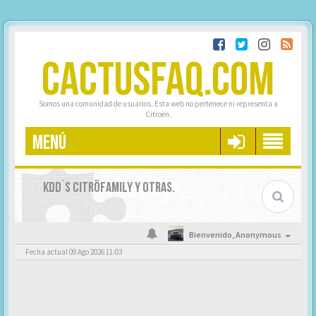
CACTUSFAQ.COM
Somos una comunidad de usuarios. Esta web no pertenece ni representa a
Citroën.
MENÚ
KDD´S CITRÖFAMILY Y OTRAS.
Bienvenido,
Anonymous
Fecha actual 09 Ago 2026 11:03