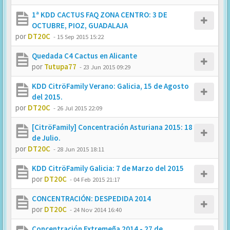
1ª KDD CACTUS FAQ ZONA CENTRO: 3 DE
OCTUBRE, PIOZ, GUADALAJA
por
DT20C
-
15 Sep 2015 15:22
Quedada C4 Cactus en Alicante
por
Tutupa77
-
23 Jun 2015 09:29
KDD CitröFamily Verano: Galicia, 15 de Agosto
del 2015.
por
DT20C
-
26 Jul 2015 22:09
[CitröFamily] Concentración Asturiana 2015: 18
de Julio.
por
DT20C
-
28 Jun 2015 18:11
KDD CitröFamily Galicia: 7 de Marzo del 2015
por
DT20C
-
04 Feb 2015 21:17
CONCENTRACIÓN: DESPEDIDA 2014
por
DT20C
-
24 Nov 2014 16:40
Concentración Extremeña 2014 - 27 de