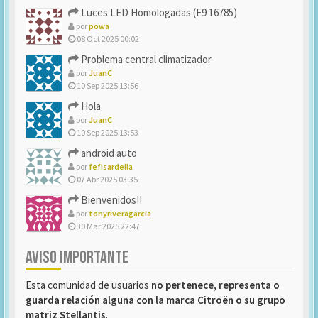
Luces LED Homologadas (E9 16785)
por
powa
08 Oct 2025 00:02
Problema central climatizador
por
JuanC
10 Sep 2025 13:56
Hola
por
JuanC
10 Sep 2025 13:53
android auto
por
fefisardella
07 Abr 2025 03:35
Bienvenidos!!
por
tonyriveragarcia
30 Mar 2025 22:47
AVISO IMPORTANTE
Esta comunidad de usuarios
no pertenece, representa o
guarda relación alguna con la marca Citroën o su grupo
matriz Stellantis
.