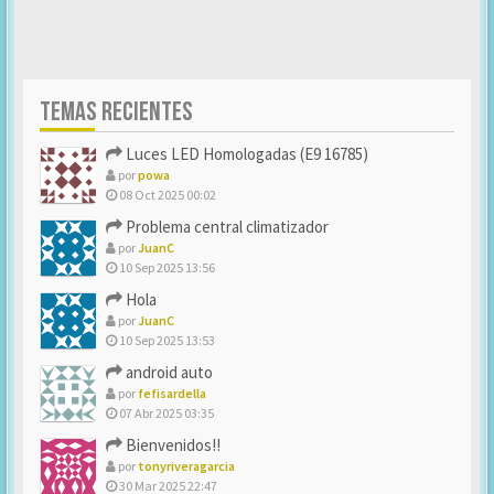
TEMAS RECIENTES
Luces LED Homologadas (E9 16785)
por
powa
08 Oct 2025 00:02
Problema central climatizador
por
JuanC
10 Sep 2025 13:56
Hola
por
JuanC
10 Sep 2025 13:53
android auto
por
fefisardella
07 Abr 2025 03:35
Bienvenidos!!
por
tonyriveragarcia
30 Mar 2025 22:47