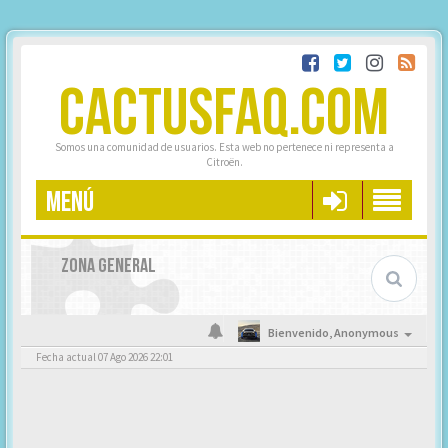
CACTUSFAQ.COM
Somos una comunidad de usuarios. Esta web no pertenece ni representa a
Citroën.
MENÚ
ZONA GENERAL
Bienvenido,
Anonymous
Fecha actual 07 Ago 2026 22:01