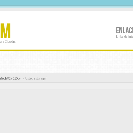
OM
ENLAC
Links de int
a a Citroën.
eTech 82 y 110cv.
« Usted esta aquí