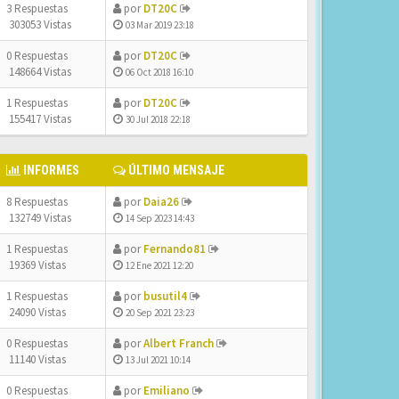
3 Respuestas
por
DT20C
303053 Vistas
03 Mar 2019 23:18
0 Respuestas
por
DT20C
148664 Vistas
06 Oct 2018 16:10
1 Respuestas
por
DT20C
155417 Vistas
30 Jul 2018 22:18
INFORMES
ÚLTIMO MENSAJE
8 Respuestas
por
Daia26
132749 Vistas
14 Sep 2023 14:43
1 Respuestas
por
Fernando81
19369 Vistas
12 Ene 2021 12:20
1 Respuestas
por
busutil4
24090 Vistas
20 Sep 2021 23:23
0 Respuestas
por
Albert Franch
11140 Vistas
13 Jul 2021 10:14
0 Respuestas
por
Emiliano