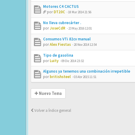
Motores C4 CACTUS
por
DT20C
-
18 Mar 2014 21:56
No lleva cubrecárter .
por
JoseCdR
-
23 May 2016 12:01
Consumos VTi 82cv manual
por
Alex Fiestas
-
20 Nov 2014 12:54
Tipo de gasolina
por
Luity
-
09 Dic 2014 23:32
Algunos ya tenemos una combinación irrepetible
por
britishsteel
-
03 Abr 2015 11:51
Nuevo Tema
Volver a Índice general