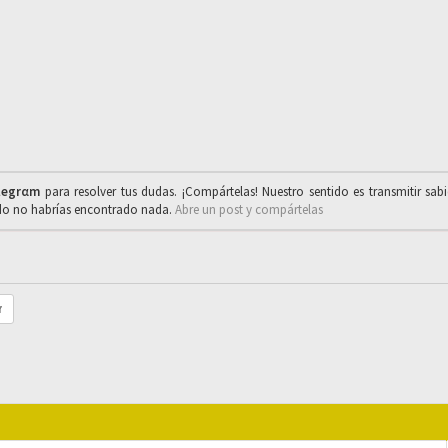
legrαm
para resolver tus dudas. ¡Compártelas! Nuestro sentido es transmitir sab
ado no habrías encontrado nada.
Abre un post y compártelas
r