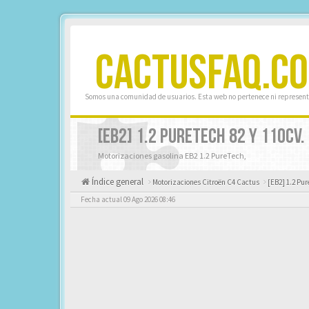
CACTUSFAQ.C
Somos una comunidad de usuarios. Esta web no pertenece ni represent
[EB2] 1.2 PURETECH 82 Y 110CV.
Motorizaciones gasolina EB2 1.2 PureTech,
Índice general
Motorizaciones Citroën C4 Cactus
[EB2] 1.2 Pur
Fecha actual 09 Ago 2026 08:46