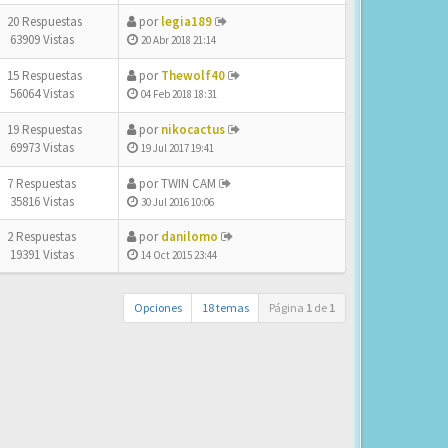
20 Respuestas
por
legia189
63909 Vistas
20 Abr 2018 21:14
15 Respuestas
por
Thewolf40
56064 Vistas
04 Feb 2018 18:31
19 Respuestas
por
nikocactus
69973 Vistas
19 Jul 2017 19:41
7 Respuestas
por
TWIN CAM
35816 Vistas
30 Jul 2016 10:06
2 Respuestas
por
danilomo
19391 Vistas
14 Oct 2015 23:44
Opciones
18 temas
Página
1
de
1