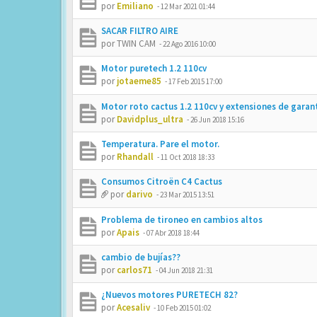
por
Emiliano
-
12 Mar 2021 01:44
SACAR FILTRO AIRE
por
TWIN CAM
-
22 Ago 2016 10:00
Motor puretech 1.2 110cv
por
jotaeme85
-
17 Feb 2015 17:00
Motor roto cactus 1.2 110cv y extensiones de garan
por
Davidplus_ultra
-
26 Jun 2018 15:16
Temperatura. Pare el motor.
por
Rhandall
-
11 Oct 2018 18:33
Consumos Citroën C4 Cactus
por
darivo
-
23 Mar 2015 13:51
Problema de tironeo en cambios altos
por
Apais
-
07 Abr 2018 18:44
cambio de bujías??
por
carlos71
-
04 Jun 2018 21:31
¿Nuevos motores PURETECH 82?
por
Acesaliv
-
10 Feb 2015 01:02