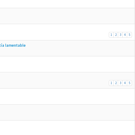
1
2
3
4
5
tía lamentable
1
2
3
4
5