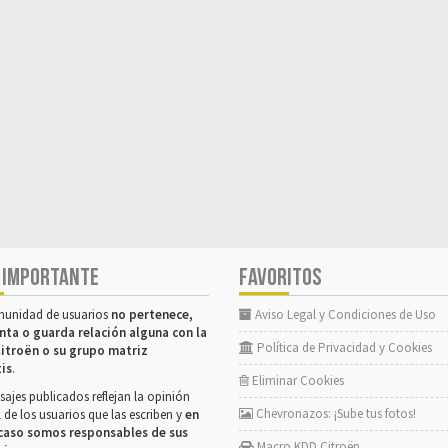
 IMPORTANTE
FAVORITOS
munidad de usuarios
no pertenece,
Aviso Legal y Condiciones de Uso
nta o guarda relación alguna con la
Política de Privacidad y Cookies
itroën o su grupo matriz
tis
.
Eliminar Cookies
ajes publicados reflejan la opinión
Chevronazos: ¡Sube tus fotos!
 de los usuarios que las escriben y
en
caso somos responsables de sus
Macro KDD Citroën