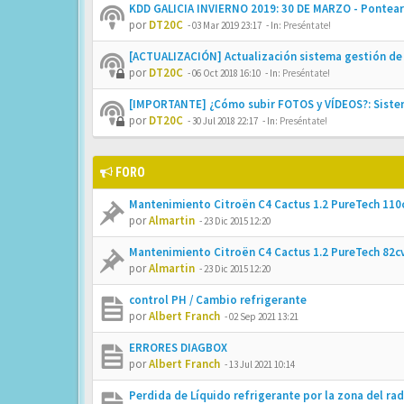
KDD GALICIA INVIERNO 2019: 30 DE MARZO - Pontear
por
DT20C
-
03 Mar 2019 23:17
- In:
Preséntate!
[ACTUALIZACIÓN] Actualización sistema gestión de 
por
DT20C
-
06 Oct 2018 16:10
- In:
Preséntate!
[IMPORTANTE] ¿Cómo subir FOTOS y VÍDEOS?: Siste
por
DT20C
-
30 Jul 2018 22:17
- In:
Preséntate!
FORO
Mantenimiento Citroën C4 Cactus 1.2 PureTech 110
por
Almartin
-
23 Dic 2015 12:20
Mantenimiento Citroën C4 Cactus 1.2 PureTech 82c
por
Almartin
-
23 Dic 2015 12:20
control PH / Cambio refrigerante
por
Albert Franch
-
02 Sep 2021 13:21
ERRORES DIAGBOX
por
Albert Franch
-
13 Jul 2021 10:14
Perdida de Líquido refrigerante por la zona del ra