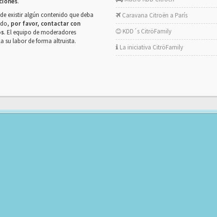
ciones
.
de existir algún contenido que deba
Caravana Citroën a París
rado,
por favor, contactar con
KDD´s CitröFamily
os
. El equipo de moderadores
la su labor de forma altruista.
La iniciativa CitröFamily