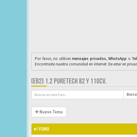
Por favor, no utilices
mensajes privados
,
WhαtsApp
o
Te
Encontraste nuestra comunidad en internet. De estar en priv
[EB2] 1.2 PURETECH 82 Y 110CV.
Busca
Nuevo Tema
FORO