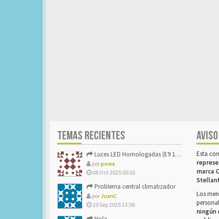
TEMAS RECIENTES
AVISO
Esta co
Luces LED Homologadas (E9 16785)
represe
por
powa
marca C
08 Oct 2025 00:02
Stellan
Problema central climatizador
Los mens
por
JuanC
personal
10 Sep 2025 13:56
ningún 
Hola