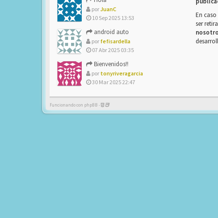
publica
por
JuanC
En caso 
10 Sep 2025 13:53
ser reti
android auto
nosotr
desarrol
por
fefisardella
07 Abr 2025 03:35
Bienvenidos!!
por
tonyriveragarcia
30 Mar 2025 22:47
Funcionando con phpBB -