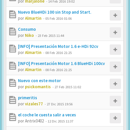
por
marjalone
-
14 Feb 2016 19:02
Nuevo BlueHDi 100 sin Stop and Start.
por
Almartin
-
05 Feb 2016 01:06
Consumo
por
Niko
-
23 Feb 2015 11:44
[INFO] Presentación Motor 1.6 e-HDi 92cv
por
Almartin
-
08 Feb 2016 21:25
[INFO] Presentación Motor 1.6 BlueHDi 100cv
por
Almartin
-
08 Feb 2016 21:25
Nuevo con este motor
por
psickomantis
-
27 Feb 2015 11:02
primeritis
por
vizales77
-
27 Dic 2015 19:56
el coche le cuesta salir a veces
por
Antrix0402
-
12 Dic 2015 11:37