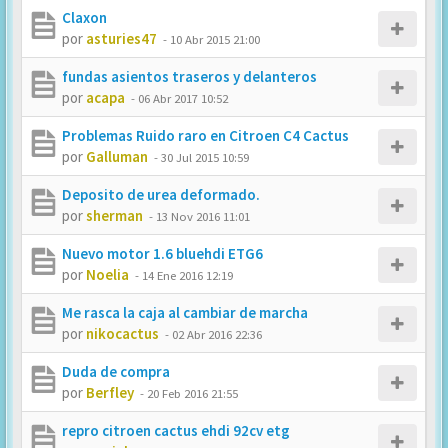
Claxon
por
asturies47
-
10 Abr 2015 21:00
fundas asientos traseros y delanteros
por
acapa
-
06 Abr 2017 10:52
Problemas Ruido raro en Citroen C4 Cactus
por
Galluman
-
30 Jul 2015 10:59
Deposito de urea deformado.
por
sherman
-
13 Nov 2016 11:01
Nuevo motor 1.6 bluehdi ETG6
por
Noelia
-
14 Ene 2016 12:19
Me rasca la caja al cambiar de marcha
por
nikocactus
-
02 Abr 2016 22:36
Duda de compra
por
Berfley
-
20 Feb 2016 21:55
repro citroen cactus ehdi 92cv etg