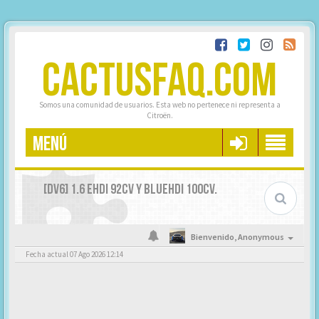
CACTUSFAQ.COM
Somos una comunidad de usuarios. Esta web no pertenece ni representa a
Citroën.
MENÚ
[DV6] 1.6 EHDI 92CV Y BLUEHDI 100CV.
Bienvenido,
Anonymous
Fecha actual 07 Ago 2026 12:14