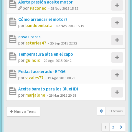
Alerta presión aceite motor
por
Paconeo
-
28 Nov 2015 15:52
Cómo arrancar el motor?
por
banduembata
-
02 Nov 2015 15:19
cosas raras
por
asturies47
-
25 Sep 2015 22:32
Temperatura alta en el capo
por
guindix
-
20 Ago 2015 00:42
Pedaal acelerador ETG6
por
vizales77
-
19 Ago 2015 08:29
Aceite barato para los BlueHDI
por
marjalone
-
29 Mar 2015 20:58
31 temas
Nuevo Tema
1
2