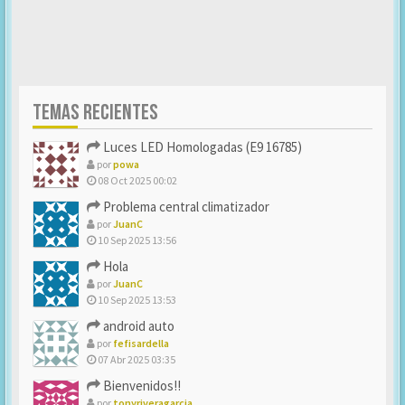
TEMAS RECIENTES
Luces LED Homologadas (E9 16785)
por
powa
08 Oct 2025 00:02
Problema central climatizador
por
JuanC
10 Sep 2025 13:56
Hola
por
JuanC
10 Sep 2025 13:53
android auto
por
fefisardella
07 Abr 2025 03:35
Bienvenidos!!
por
tonyriveragarcia