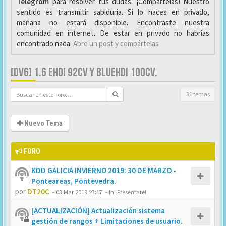
Telegrαm
para resolver tus dudas. ¡Compártelas! Nuestro
sentido es transmitir sabiduría. Si lo haces en privado,
mañana no estará disponible. Encontraste nuestra
comunidad en internet. De estar en privado no habrías
encontrado nada.
Abre un post y compártelas
[DV6] 1.6 EHDI 92CV Y BLUEHDI 100CV.
31 temas
Nuevo Tema
FORO
KDD GALICIA INVIERNO 2019: 30 DE MARZO -
Ponteareas, Pontevedra.
por
DT20C
-
03 Mar 2019 23:17
- In:
Preséntate!
[ACTUALIZACIÓN] Actualización sistema
gestión de rangos + Limitaciones de usuario.