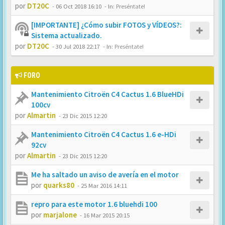
por
DT20C
-
06 Oct 2018 16:10
- In:
Preséntate!
[IMPORTANTE] ¿Cómo subir FOTOS y VÍDEOS?:
Sistema actualizado.
por
DT20C
-
30 Jul 2018 22:17
- In:
Preséntate!
FORO
Mantenimiento Citroën C4 Cactus 1.6 BlueHDi
100cv
por
Almartin
-
23 Dic 2015 12:20
Mantenimiento Citroën C4 Cactus 1.6 e-HDi
92cv
por
Almartin
-
23 Dic 2015 12:20
Me ha saltado un aviso de avería en el motor
por
quarks80
-
25 Mar 2016 14:11
repro para este motor 1.6 bluehdi 100
por
marjalone
-
16 Mar 2015 20:15