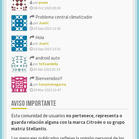
por
powa
08 Oct 2025 00:02
Problema central climatizador
por
JuanC
10 Sep 2025 13:56
Hola
por
JuanC
10 Sep 2025 13:53
android auto
por
fefisardella
07 Abr 2025 03:35
Bienvenidos!!
por
tonyriveragarcia
30 Mar 2025 22:47
AVISO IMPORTANTE
Esta comunidad de usuarios
no pertenece, representa o
guarda relación alguna con la marca Citroën o su grupo
matriz Stellantis
.
Los mensajes publicados reflejan la opinión personal de los