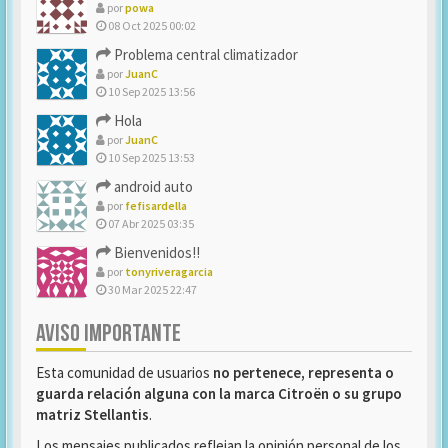
por
powa
08 Oct 2025 00:02
Problema central climatizador
por
JuanC
10 Sep 2025 13:56
Hola
por
JuanC
10 Sep 2025 13:53
android auto
por
fefisardella
07 Abr 2025 03:35
Bienvenidos!!
por
tonyriveragarcia
30 Mar 2025 22:47
AVISO IMPORTANTE
Esta comunidad de usuarios
no pertenece, representa o
guarda relación alguna con la marca Citroën o su grupo
matriz Stellantis
.
Los mensajes publicados reflejan la opinión personal de los