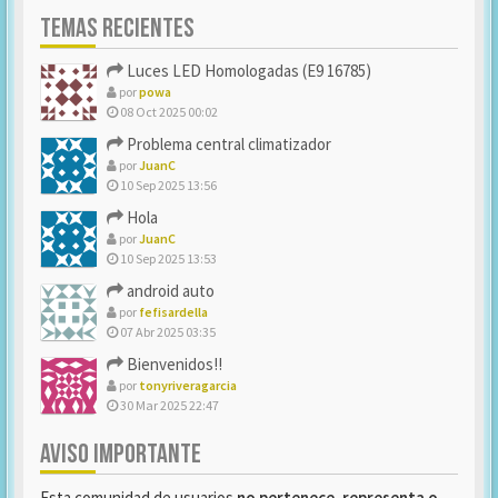
TEMAS RECIENTES
Luces LED Homologadas (E9 16785)
por
powa
08 Oct 2025 00:02
Problema central climatizador
por
JuanC
10 Sep 2025 13:56
Hola
por
JuanC
10 Sep 2025 13:53
android auto
por
fefisardella
07 Abr 2025 03:35
Bienvenidos!!
por
tonyriveragarcia
30 Mar 2025 22:47
AVISO IMPORTANTE
Esta comunidad de usuarios
no pertenece, representa o