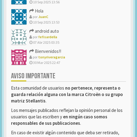
10 Sep 2025 13:56
Hola
por
JuanC
10 Sep 2025 13:53
android auto
por
fefisardella
07 Abr 2025 03:35
Bienvenidos!!
por
tonyriveragarcia
30 Mar 2025 22:47
AVISO IMPORTANTE
Esta comunidad de usuarios
no pertenece, representa o
guarda relación alguna con la marca Citroën o su grupo
matriz Stellantis
.
Los mensajes publicados reflejan la opinión personal de los
usuarios que las escriben y
en ningún caso somos
responsables de sus publicaciones
.
En caso de existir algún contenido que deba ser retirado,