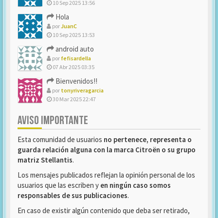
10 Sep 2025 13:56
Hola
por
JuanC
10 Sep 2025 13:53
android auto
por
fefisardella
07 Abr 2025 03:35
Bienvenidos!!
por
tonyriveragarcia
30 Mar 2025 22:47
AVISO IMPORTANTE
Esta comunidad de usuarios
no pertenece, representa o
guarda relación alguna con la marca Citroën o su grupo
matriz Stellantis
.
Los mensajes publicados reflejan la opinión personal de los
usuarios que las escriben y
en ningún caso somos
responsables de sus publicaciones
.
En caso de existir algún contenido que deba ser retirado,