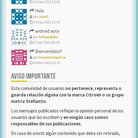
10 Sep 2025 13:56
Hola
por
JuanC
10 Sep 2025 13:53
android auto
por
fefisardella
07 Abr 2025 03:35
Bienvenidos!!
por
tonyriveragarcia
30 Mar 2025 22:47
AVISO IMPORTANTE
Esta comunidad de usuarios
no pertenece, representa o
guarda relación alguna con la marca Citroën o su grupo
matriz Stellantis
.
Los mensajes publicados reflejan la opinión personal de los
usuarios que las escriben y
en ningún caso somos
responsables de sus publicaciones
.
En caso de existir algún contenido que deba ser retirado,