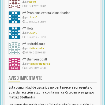
por
powa
08 Oct 2025 00:02
Problema central climatizador
por
JuanC
10 Sep 2025 13:56
Hola
por
JuanC
10 Sep 2025 13:53
android auto
por
fefisardella
07 Abr 2025 03:35
Bienvenidos!!
por
tonyriveragarcia
30 Mar 2025 22:47
AVISO IMPORTANTE
Esta comunidad de usuarios
no pertenece, representa o
guarda relación alguna con la marca Citroën o su grupo
matriz Stellantis
.
Los mensajes publicados reflejan la opinión personal de los