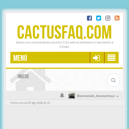
CACTUSFAQ.COM
Somos una comunidad de usuarios. Esta web no pertenece ni representa a
Citroën.
MENÚ
INICIO
Bienvenido,
Anonymous
Fecha actual 07 Ago 2026 18:22