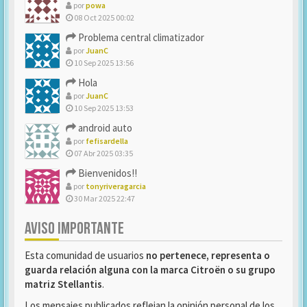
por
powa
08 Oct 2025 00:02
Problema central climatizador
por
JuanC
10 Sep 2025 13:56
Hola
por
JuanC
10 Sep 2025 13:53
android auto
por
fefisardella
07 Abr 2025 03:35
Bienvenidos!!
por
tonyriveragarcia
30 Mar 2025 22:47
AVISO IMPORTANTE
Esta comunidad de usuarios
no pertenece, representa o
guarda relación alguna con la marca Citroën o su grupo
matriz Stellantis
.
Los mensajes publicados reflejan la opinión personal de los