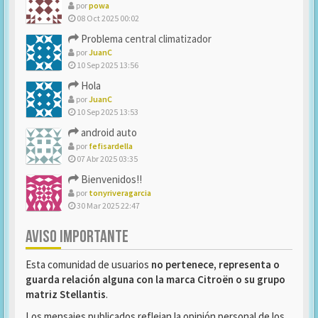
por
powa
08 Oct 2025 00:02
Problema central climatizador
por
JuanC
10 Sep 2025 13:56
Hola
por
JuanC
10 Sep 2025 13:53
android auto
por
fefisardella
07 Abr 2025 03:35
Bienvenidos!!
por
tonyriveragarcia
30 Mar 2025 22:47
AVISO IMPORTANTE
Esta comunidad de usuarios
no pertenece, representa o
guarda relación alguna con la marca Citroën o su grupo
matriz Stellantis
.
Los mensajes publicados reflejan la opinión personal de los