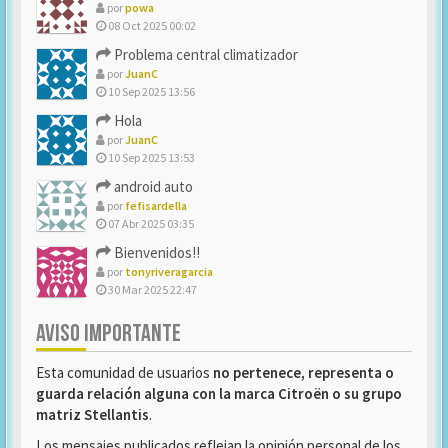
por
powa
08 Oct 2025 00:02
Problema central climatizador
por
JuanC
10 Sep 2025 13:56
Hola
por
JuanC
10 Sep 2025 13:53
android auto
por
fefisardella
07 Abr 2025 03:35
Bienvenidos!!
por
tonyriveragarcia
30 Mar 2025 22:47
AVISO IMPORTANTE
Esta comunidad de usuarios
no pertenece, representa o
guarda relación alguna con la marca Citroën o su grupo
matriz Stellantis
.
Los mensajes publicados reflejan la opinión personal de los