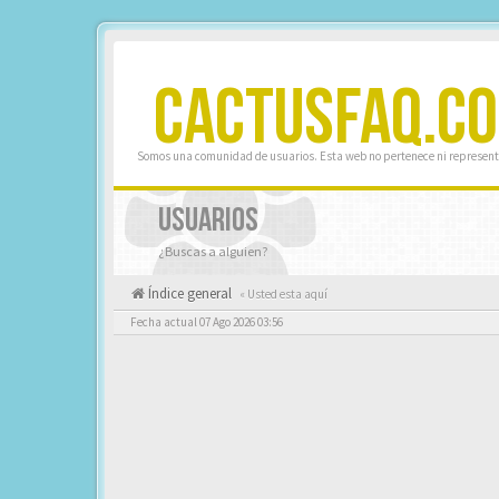
CACTUSFAQ.C
Somos una comunidad de usuarios. Esta web no pertenece ni represent
USUARIOS
¿Buscas a alguien?
Índice general
« Usted esta aquí
Fecha actual 07 Ago 2026 03:56