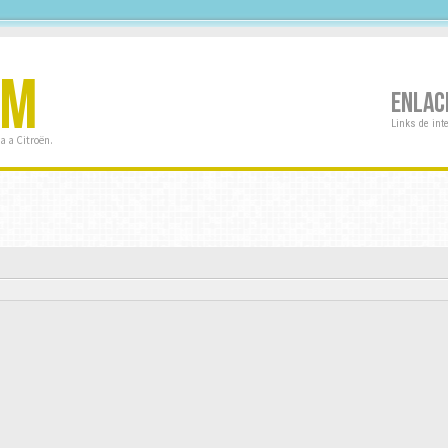
OM
ENLAC
Links de int
a a Citroën.