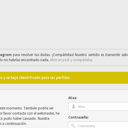
legrαm
para resolver tus dudas. ¡Compártelas! Nuestro sentido es transmitir sab
ado no habrías encontrado nada.
Abre un post y compártelas
o y se haya identificado para ver perfiles.
Alias:
n este momento. También podría ser
por favor contacte con el webmaster, he
Contraseña:
sto pudo haber causado. Nuestra
es a continuación.