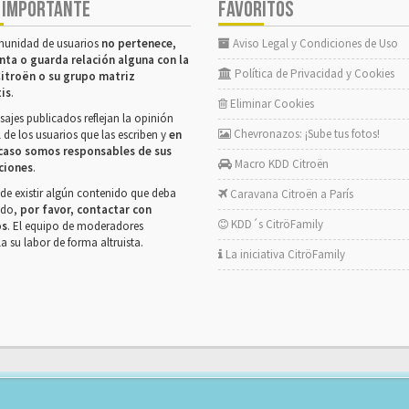
 IMPORTANTE
FAVORITOS
munidad de usuarios
no pertenece,
Aviso Legal y Condiciones de Uso
nta o guarda relación alguna con la
Política de Privacidad y Cookies
itroën o su grupo matriz
tis
.
Eliminar Cookies
ajes publicados reflejan la opinión
Chevronazos: ¡Sube tus fotos!
 de los usuarios que las escriben y
en
caso somos responsables de sus
Macro KDD Citroën
ciones
.
de existir algún contenido que deba
Caravana Citroën a París
rado,
por favor, contactar con
KDD´s CitröFamily
os
. El equipo de moderadores
la su labor de forma altruista.
La iniciativa CitröFamily