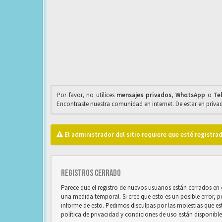
Por favor, no utilices
mensajes privados
,
WhαtsApp
o
Te
Encontraste nuestra comunidad en internet. De estar en priv
El administrador del sitio requiere que esté registrad
Registros cerrado
Parece que el registro de nuevos usuarios están cerrados e
una medida temporal. Si cree que esto es un posible error, 
informe de esto. Pedimos disculpas por las molestias que e
política de privacidad y condiciones de uso están disponibl