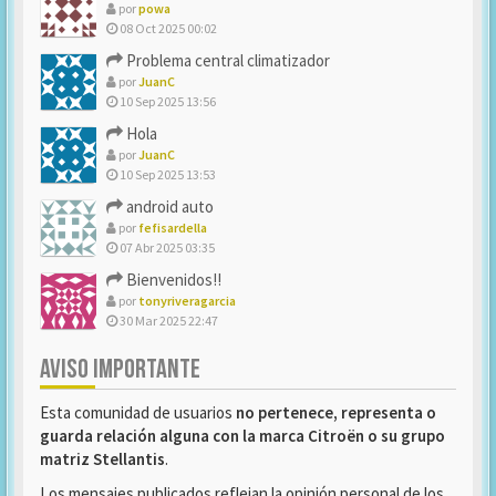
por
powa
08 Oct 2025 00:02
Problema central climatizador
por
JuanC
10 Sep 2025 13:56
Hola
por
JuanC
10 Sep 2025 13:53
android auto
por
fefisardella
07 Abr 2025 03:35
Bienvenidos!!
por
tonyriveragarcia
30 Mar 2025 22:47
AVISO IMPORTANTE
Esta comunidad de usuarios
no pertenece, representa o
guarda relación alguna con la marca Citroën o su grupo
matriz Stellantis
.
Los mensajes publicados reflejan la opinión personal de los