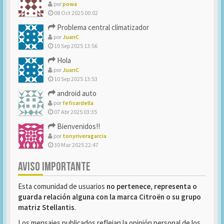
por
powa
08 Oct 2025 00:02
Problema central climatizador
por
JuanC
10 Sep 2025 13:56
Hola
por
JuanC
10 Sep 2025 13:53
android auto
por
fefisardella
07 Abr 2025 03:35
Bienvenidos!!
por
tonyriveragarcia
30 Mar 2025 22:47
AVISO IMPORTANTE
Esta comunidad de usuarios
no pertenece, representa o
guarda relación alguna con la marca Citroën o su grupo
matriz Stellantis
.
Los mensajes publicados reflejan la opinión personal de los