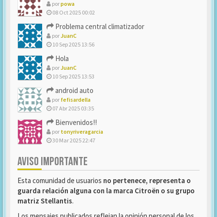
por
powa
08 Oct 2025 00:02
Problema central climatizador
por
JuanC
10 Sep 2025 13:56
Hola
por
JuanC
10 Sep 2025 13:53
android auto
por
fefisardella
07 Abr 2025 03:35
Bienvenidos!!
por
tonyriveragarcia
30 Mar 2025 22:47
AVISO IMPORTANTE
Esta comunidad de usuarios
no pertenece, representa o
guarda relación alguna con la marca Citroën o su grupo
matriz Stellantis
.
Los mensajes publicados reflejan la opinión personal de los