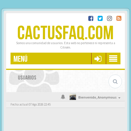
CACTUSFAQ.COM
Somos una comunidad de usuarios. Esta web no pertenece ni representa a
Citroën.
MENÚ
USUARIOS
Bienvenido,
Anonymous
Fecha actual 07 Ago 2026 22:45