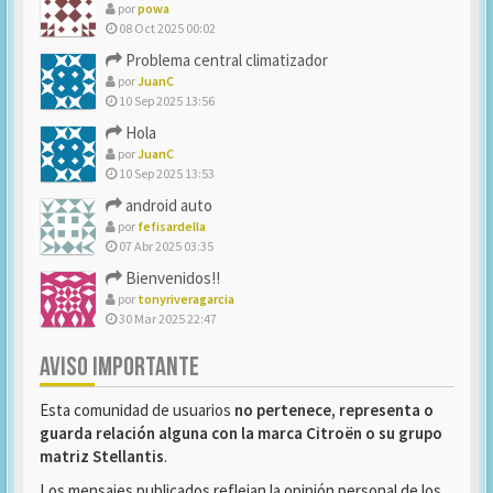
por
powa
08 Oct 2025 00:02
Problema central climatizador
por
JuanC
10 Sep 2025 13:56
Hola
por
JuanC
10 Sep 2025 13:53
android auto
por
fefisardella
07 Abr 2025 03:35
Bienvenidos!!
por
tonyriveragarcia
30 Mar 2025 22:47
AVISO IMPORTANTE
Esta comunidad de usuarios
no pertenece, representa o
guarda relación alguna con la marca Citroën o su grupo
matriz Stellantis
.
Los mensajes publicados reflejan la opinión personal de los