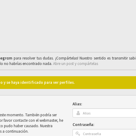
legrαm
para resolver tus dudas. ¡Compártelas! Nuestro sentido es transmitir sab
ado no habrías encontrado nada.
Abre un post y compártelas
o y se haya identificado para ver perfiles.
Alias:
n este momento. También podría ser
por favor contacte con el webmaster, he
Contraseña:
sto pudo haber causado. Nuestra
es a continuación.