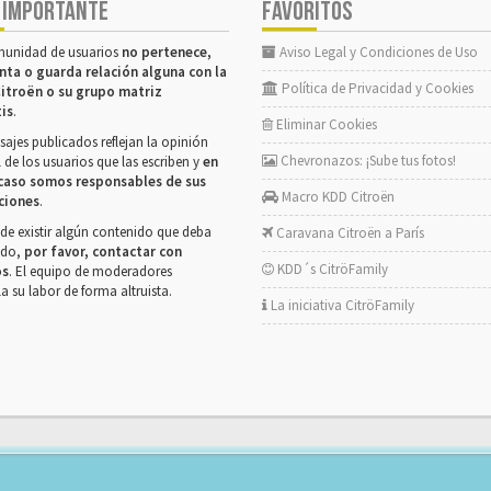
 IMPORTANTE
FAVORITOS
munidad de usuarios
no pertenece,
Aviso Legal y Condiciones de Uso
nta o guarda relación alguna con la
Política de Privacidad y Cookies
itroën o su grupo matriz
tis
.
Eliminar Cookies
ajes publicados reflejan la opinión
Chevronazos: ¡Sube tus fotos!
 de los usuarios que las escriben y
en
caso somos responsables de sus
Macro KDD Citroën
ciones
.
de existir algún contenido que deba
Caravana Citroën a París
rado,
por favor, contactar con
KDD´s CitröFamily
os
. El equipo de moderadores
la su labor de forma altruista.
La iniciativa CitröFamily