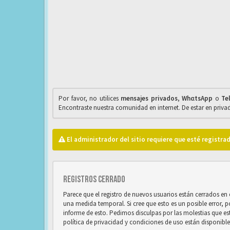
Por favor, no utilices
mensajes privados
,
WhαtsApp
o
Te
Encontraste nuestra comunidad en internet. De estar en priv
El administrador del sitio requiere que esté registrad
Registros cerrado
Parece que el registro de nuevos usuarios están cerrados e
una medida temporal. Si cree que esto es un posible error, 
informe de esto. Pedimos disculpas por las molestias que e
política de privacidad y condiciones de uso están disponibl