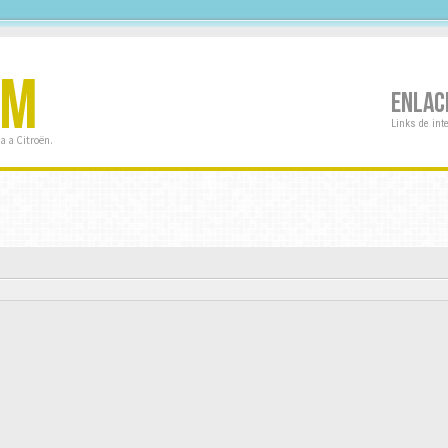
OM
ENLAC
Links de int
a a Citroën.