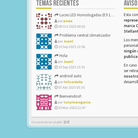
TEMAS RECIENTES
AVISO
Esta co
Luces LED Homologadas (E9 16785)
represe
por
powa
marca C
08 Oct 2025 00:02
Stellan
Problema central climatizador
Los mens
por
JuanC
personal
10 Sep 2025 13:56
ningún 
Hola
publica
por
JuanC
En caso 
10 Sep 2025 13:53
ser reti
android auto
nosotr
desarrol
por
fefisardella
07 Abr 2025 03:35
Bienvenidos!!
por
tonyriveragarcia
30 Mar 2025 22:47
Funcionando con phpBB -