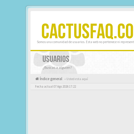
CACTUSFAQ.C
Somos una comunidad de usuarios. Esta web no pertenece ni represent
USUARIOS
¿Buscas a alguien?
Índice general
« Usted esta aquí
Fecha actual 07 Ago 2026 17:22