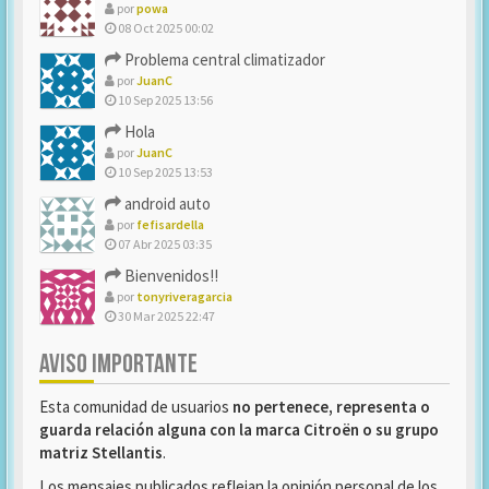
por
powa
08 Oct 2025 00:02
Problema central climatizador
por
JuanC
10 Sep 2025 13:56
Hola
por
JuanC
10 Sep 2025 13:53
android auto
por
fefisardella
07 Abr 2025 03:35
Bienvenidos!!
por
tonyriveragarcia
30 Mar 2025 22:47
AVISO IMPORTANTE
Esta comunidad de usuarios
no pertenece, representa o
guarda relación alguna con la marca Citroën o su grupo
matriz Stellantis
.
Los mensajes publicados reflejan la opinión personal de los