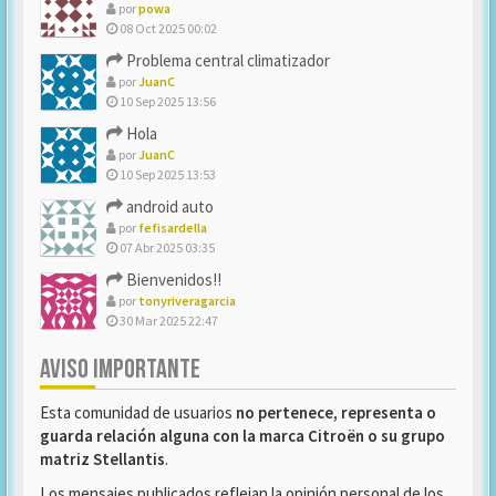
por
powa
08 Oct 2025 00:02
Problema central climatizador
por
JuanC
10 Sep 2025 13:56
Hola
por
JuanC
10 Sep 2025 13:53
android auto
por
fefisardella
07 Abr 2025 03:35
Bienvenidos!!
por
tonyriveragarcia
30 Mar 2025 22:47
AVISO IMPORTANTE
Esta comunidad de usuarios
no pertenece, representa o
guarda relación alguna con la marca Citroën o su grupo
matriz Stellantis
.
Los mensajes publicados reflejan la opinión personal de los