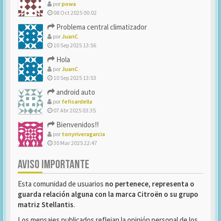
por
powa
08 Oct 2025 00:02
Problema central climatizador
por
JuanC
10 Sep 2025 13:56
Hola
por
JuanC
10 Sep 2025 13:53
android auto
por
fefisardella
07 Abr 2025 03:35
Bienvenidos!!
por
tonyriveragarcia
30 Mar 2025 22:47
AVISO IMPORTANTE
Esta comunidad de usuarios
no pertenece, representa o
guarda relación alguna con la marca Citroën o su grupo
matriz Stellantis
.
Los mensajes publicados reflejan la opinión personal de los