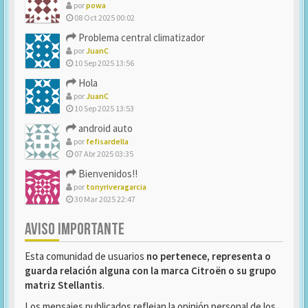
por
powa
08 Oct 2025 00:02
Problema central climatizador
por
JuanC
10 Sep 2025 13:56
Hola
por
JuanC
10 Sep 2025 13:53
android auto
por
fefisardella
07 Abr 2025 03:35
Bienvenidos!!
por
tonyriveragarcia
30 Mar 2025 22:47
AVISO IMPORTANTE
Esta comunidad de usuarios
no pertenece, representa o
guarda relación alguna con la marca Citroën o su grupo
matriz Stellantis
.
Los mensajes publicados reflejan la opinión personal de los