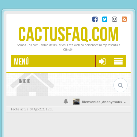
CACTUSFAQ.COM
Somos una comunidad de usuarios. Esta web no pertenece ni representa a
Citroën.
MENÚ
INICIO
Bienvenido,
Anonymous
Fecha actual 07 Ago 2026 15:01