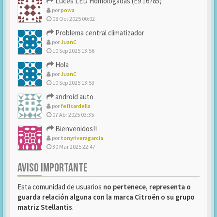
Luces LED Homologadas (E9 16785)
por
powa
08 Oct 2025 00:02
Problema central climatizador
por
JuanC
10 Sep 2025 13:56
Hola
por
JuanC
10 Sep 2025 13:53
android auto
por
fefisardella
07 Abr 2025 03:35
Bienvenidos!!
por
tonyriveragarcia
30 Mar 2025 22:47
AVISO IMPORTANTE
Esta comunidad de usuarios
no pertenece, representa o
guarda relación alguna con la marca Citroën o su grupo
matriz Stellantis
.